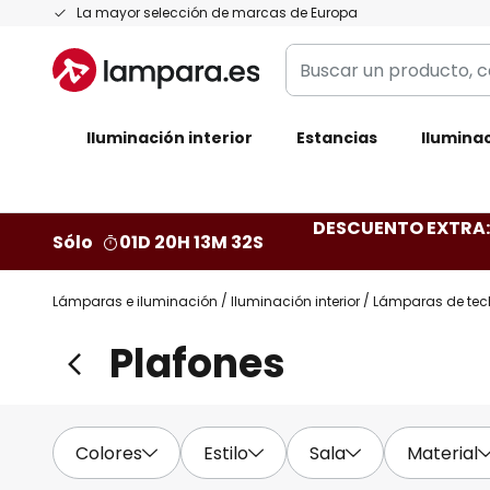
Ir
La mayor selección de marcas de Europa
al
Buscar
contenido
un
producto,
Iluminación interior
categoría,
Estancias
Iluminac
marca...
DESCUENTO EXTRA: 
Sólo
01D 20H 13M 31S
Lámparas e iluminación
Iluminación interior
Lámparas de tec
Plafones
Colores
Estilo
Sala
Material