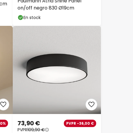
Paulmann Atria Shine Panel
8cm
on/off negro 830 Ø19cm
En stock
73,90 €
40%
PVPR -36,00 €
PVPR
109,90 €