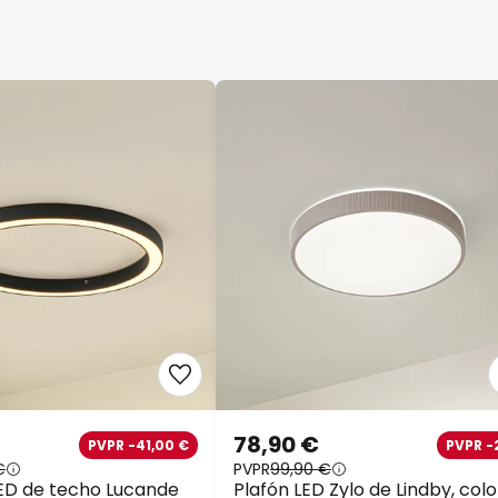
78,90 €
PVPR -41,00 €
PVPR -
€
PVPR
99,90 €
ED de techo Lucande
Plafón LED Zylo de Lindby, colo