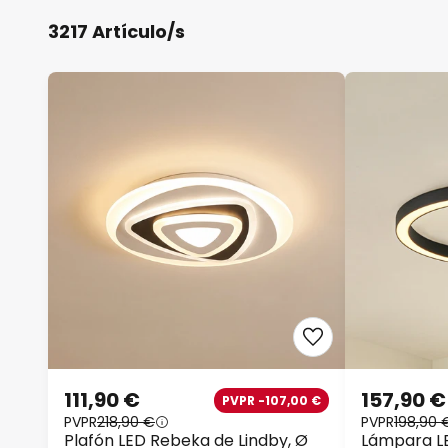
3217 Artículo/s
111,90 €
157,90 €
PVPR -107,00 €
PVPR
218,90 €
PVPR
198,90 
Plafón LED Rebeka de Lindby, Ø
Lámpara L