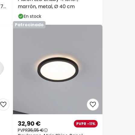
 75
marrón, metal, Ø 40 cm
En stock
Patrocinado
32,90 €
PVPR -11%
PVPR
36,95 €