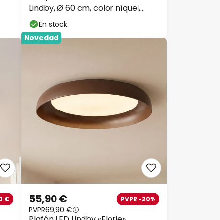
Lindby, Ø 60 cm, color níquel,
metal
En stock
Novedad
55,90 €
0 €
PVPR -20%
PVPR
69,90 €
Plafón LED Lindby «Florie»,