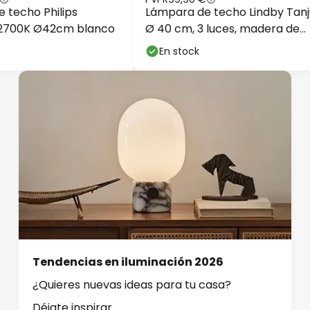
 techo Philips
Lámpara de techo Lindby Tanj
 2700K Ø42cm blanco
Ø 40 cm, 3 luces, madera de
caucho, E27
En stock
Tendencias en iluminación 2026
¿Quieres nuevas ideas para tu casa?
Déjate inspirar