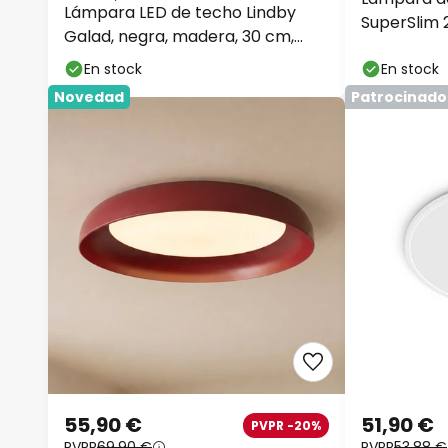
Lámpara LED de techo Lindby
SuperSlim
Galad, negra, madera, 30 cm,
atenuable
En stock
En stock
Novedad
Patrocinado
55,90 €
51,90 €
PVPR -20%
PVPR
69,90 €
PVPR
53,88 €