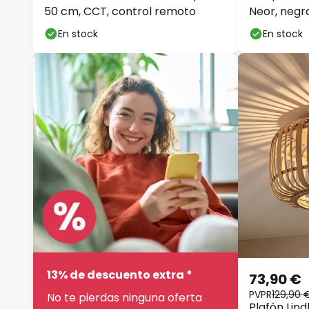
50 cm, CCT, control remoto
Neor, negr
atenuable
En stock
En stock
13% de descuento extra *
73,90 €
PVPR
129,90 
No te pierdas ninguna oferta
Plafón Lin