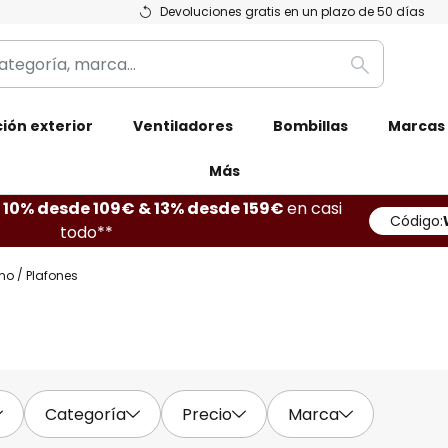
Devoluciones gratis en un plazo de 50 días
Buscar
ión exterior
Ventiladores
Bombillas
Marcas
Más
10% desde 109€ & 13% desde 159€
en casi
Código:
todo**
ho
Plafones
Categoría
Precio
Marca