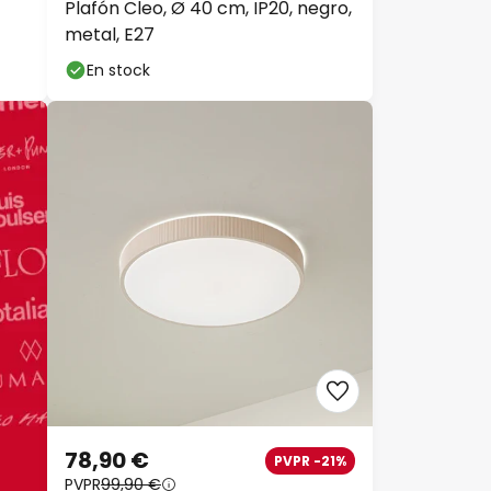
Plafón Cleo, Ø 40 cm, IP20, negro,
metal, E27
En stock
78,90 €
PVPR -21%
PVPR
99,90 €