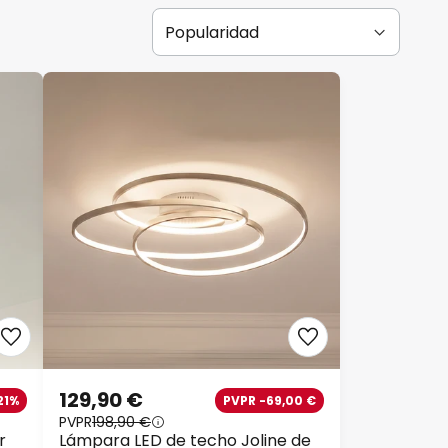
129,90 €
21%
PVPR -69,00 €
PVPR
198,90 €
r
Lámpara LED de techo Joline de