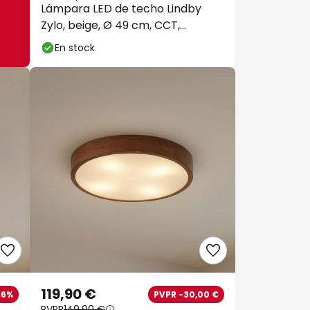
Lámpara LED de techo Lindby
Zylo, beige, Ø 49 cm, CCT,
atenuable
En stock
119,90 €
16%
PVPR -30,00 €
PVPR
149,90 €