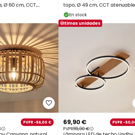
a, Ø 60 cm, CCT,
topo, Ø 49 cm, CCT atenuable
En stock
Últimas unidades
69,90 €
PVPR -56,00 €
PVPR -50,0
€
PVPR
119,90 €
dby Canyana, natural,
Lámpara LED de techo Lindby