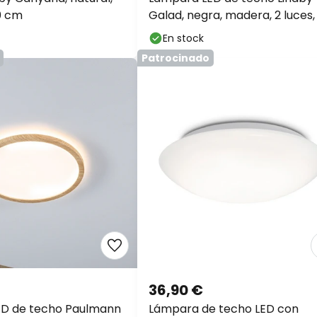
0 cm
Galad, negra, madera, 2 luces,
cm
En stock
Patrocinado
36,90 €
ED de techo Paulmann
Lámpara de techo LED con