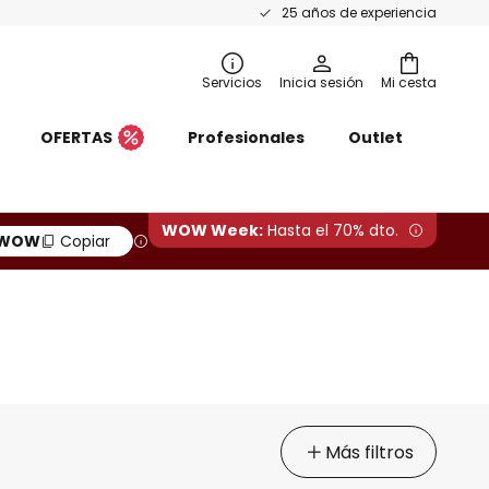
25 años de experiencia
Servicios
Inicia sesión
Mi cesta
OFERTAS
Profesionales
Outlet
WOW Week:
Hasta el 70% dto.
WOW
Copiar
Más filtros