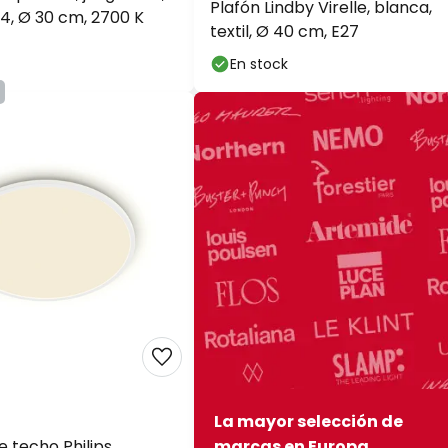
Plafón Lindby Virelle, blanca,
44, Ø 30 cm, 2700 K
textil, Ø 40 cm, E27
En stock
La mayor selección de
 techo Philips
marcas en Europa.