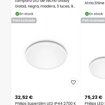
Lámpara LED de techo Lindby
Atria Shin
Galad, negra, madera, 3 luces, 98
3.000K
cm
En stock
En stock
Patrocinado
Patrocinado
32,52 €
75,23 €
Philips SuperSlim LED IP44 2700 K
Philips LED