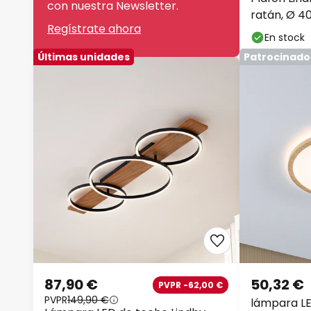
con nuestra Newsletter.
ratán, Ø 4
Regístrate ahora
En stock
Últimas unidades
Patrocinado
87,90 €
50,32 €
PVPR -62,00 €
PVPR
149,90 €
lámpara L