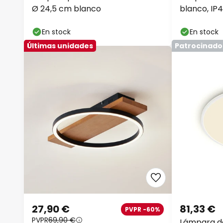
Ø 24,5 cm blanco
blanco, IP
En stock
En stock
Últimas unidades
Patrocinado
27,90 €
81,33 €
PVPR -60%
PVPR
69,90 €
Lámpara de