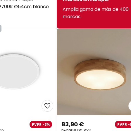
 2700K Ø54cm blanco
Amplia gama de más de 400
marcas.
83,90 €
PVPR -3%
PVPR -
PVPR
99,90 €