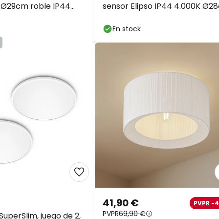
e Ø29cm roble IP44
sensor Elipso IP44 4.000K Ø2
En stock
41,90 €
PVPR -
PVPR
69,90 €
 SuperSlim, juego de 2,