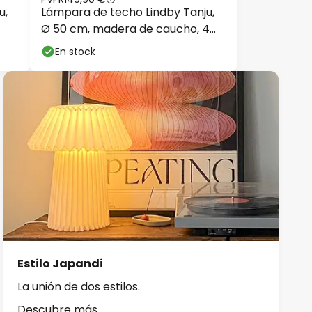
u,
Lámpara de techo Lindby Tanju,
Ø 50 cm, madera de caucho, 4
luces, E27
En stock
Estilo Japandi
La unión de dos estilos.
Descubre más