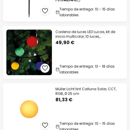
PVPR
45,74 €
Tiempo de entrega: 10 - 15 días
laborables
Cadena de luces LED Lucas, kit de
inicio multicolor, 10 luces,
solar/enchufable
49,90 €
Tiempo de entrega: 13 - 18 días
laborables
Müller Licht tint Calluna Solar, CCT,
RGB, Ø 25 cm
81,33 €
Tiempo de entrega: 10 - 15 días
laborables