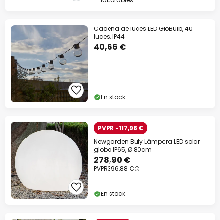
laborables
Cadena de luces LED GloBulb, 40
luces, IP44
40,66 €
En stock
PVPR -117,98 €
Newgarden Buly Lámpara LED solar
globo IP65, Ø 80cm
278,90 €
PVPR
396,88 €
En stock