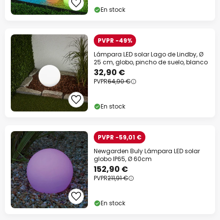
En stock
PVPR -49%
Lámpara LED solar Lago de Lindby, Ø
25 cm, globo, pincho de suelo, blanco
32,90 €
PVPR
64,90 €
En stock
PVPR -59,01 €
Newgarden Buly Lámpara LED solar
globo IP65, Ø 60cm
152,90 €
PVPR
211,91 €
En stock