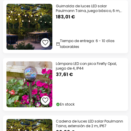
Guirnalda de luces LED solar
Paulmann Taina, juego básico, 6 m,
IP67
183,01 €
Tiempo de entrega: 6 - 10 días
laborables
Lámpara LED con pica Firefly Opal,
juego de 4, IP44
37,61 €
En stock
Cadena de luces LED solar Paulmann
Taina, extensión de 2 m, IP67