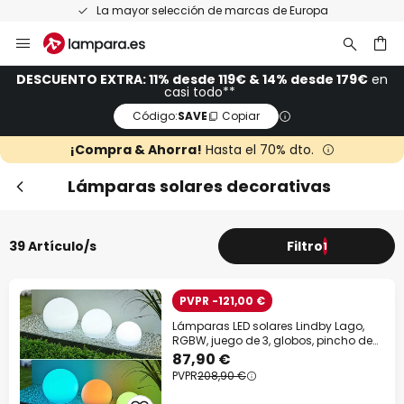
La mayor selección de marcas de Europa
Ir
al
contenido
ar
DESCUENTO EXTRA: 11% desde 119€ & 14% desde 179€
en
casi todo**
Código:
SAVE
Copiar
¡Compra & Ahorra!
Hasta el 70% dto.
Lámparas solares decorativas
39 Artículo/s
Filtro
1
PVPR -121,00 €
Lámparas LED solares Lindby Lago,
RGBW, juego de 3, globos, pincho de
suelo
87,90 €
PVPR
208,90 €