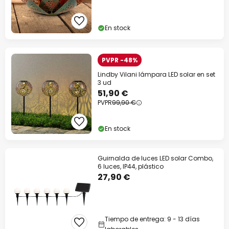
En stock
PVPR -48%
Lindby Vilani lámpara LED solar en set
3 ud
51,90 €
PVPR
99,90 €
En stock
Guirnalda de luces LED solar Combo,
6 luces, IP44, plástico
27,90 €
Tiempo de entrega: 9 - 13 días