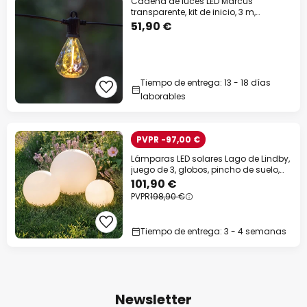
Cadena de luces LED Marcus
transparente, kit de inicio, 3 m,
solar/enchufe
51,90 €
Tiempo de entrega: 13 - 18 días
laborables
PVPR -97,00 €
Lámparas LED solares Lago de Lindby,
juego de 3, globos, pincho de suelo,
blanco
101,90 €
PVPR
198,90 €
Tiempo de entrega: 3 - 4 semanas
Newsletter