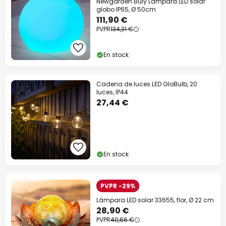
Newgarden Buly Lámpara LED solar
globo IP65, Ø 50cm
111,90 €
PVPR
134,31 €
En stock
Cadena de luces LED GloBulb, 20
luces, IP44
27,44 €
En stock
PVPR -29%
Lámpara LED solar 33655, flor, Ø 22 cm
28,90 €
PVPR
40,66 €