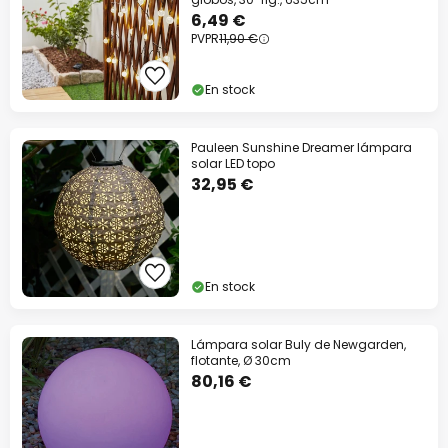
6,49 €
PVPR
11,90 €
En stock
Pauleen Sunshine Dreamer lámpara
solar LED topo
32,95 €
En stock
Lámpara solar Buly de Newgarden,
flotante, Ø 30cm
80,16 €