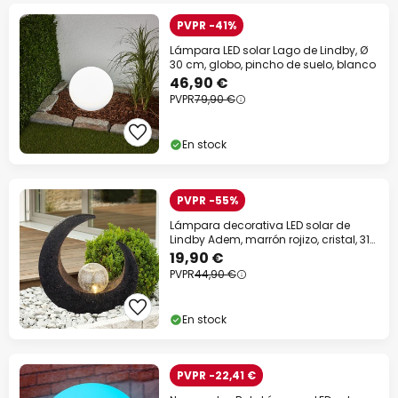
PVPR -41%
Lámpara LED solar Lago de Lindby, Ø
30 cm, globo, pincho de suelo, blanco
46,90 €
PVPR
79,90 €
En stock
PVPR -55%
Lámpara decorativa LED solar de
Lindby Adem, marrón rojizo, cristal, 31
cm
19,90 €
PVPR
44,90 €
En stock
PVPR -22,41 €