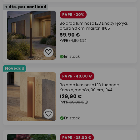
+ dto. por cantidad
PVPR -20%
Bolardo luminoso LED Lindby Fjorya,
altura 90 cm, marrón, IP65
59,90 €
PVPR
74,90 €
En stock
Novedad
PVPR -40,00 €
Bolardo luminoso LED Lucande
Kaholo, marrón, 90 cm, IP44
129,90 €
PVPR
169,90 €
En stock
PVPR -38,00 €