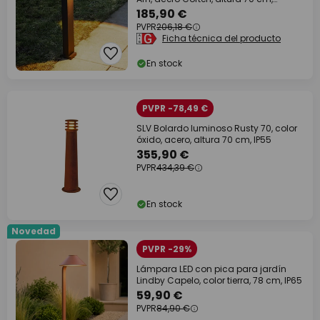
aluminio
185,90 €
PVPR
206,18 €
Ficha técnica del producto
En stock
PVPR -78,49 €
SLV Bolardo luminoso Rusty 70, color
óxido, acero, altura 70 cm, IP55
355,90 €
PVPR
434,39 €
En stock
Novedad
PVPR -29%
Lámpara LED con pica para jardín
Lindby Capelo, color tierra, 78 cm, IP65
59,90 €
PVPR
84,90 €