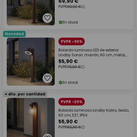
69,90 €
PVPR
99,90 €
En stock
Novedad
PVPR -30%
Bolardo luminoso LED de exterior
Lindby Soran, marrón, 60 cm, metal,
IP44
55,90 €
PVPR
79,90 €
En stock
+ dto. por cantidad
PVPR -20%
Bolardo luminoso Lindby Kaliro, óxido,
60 cm, E27, IP54
55,90 €
PVPR
69,90 €