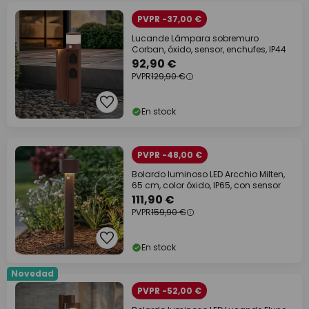
PVPR -37,00 €
Lucande Lámpara sobremuro
Corban, óxido, sensor, enchufes, IP44
92,90 €
PVPR
129,90 €
En stock
PVPR -48,00 €
Bolardo luminoso LED Arcchio Milten,
65 cm, color óxido, IP65, con sensor
111,90 €
PVPR
159,90 €
En stock
Novedad
PVPR -52,00 €