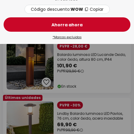
Código descuento:
WOW
Copiar
Tiempo de entrega: 4 - 7 días
Ahorra ahora
laborables
*Marcas excluidas
+ dto. por cantidad
PVPR -28,00 €
Bolardo luminoso LED Lucande Oxido,
color óxido, altura 80 cm, IP44
101,90 €
PVPR
129,90 €
En stock
Últimas unidades
PVPR -30%
Lindby Bolardo luminoso LED Pavlos,
76 cm, color óxido, acero inoxidable
69,90 €
PVPR
99,90 €