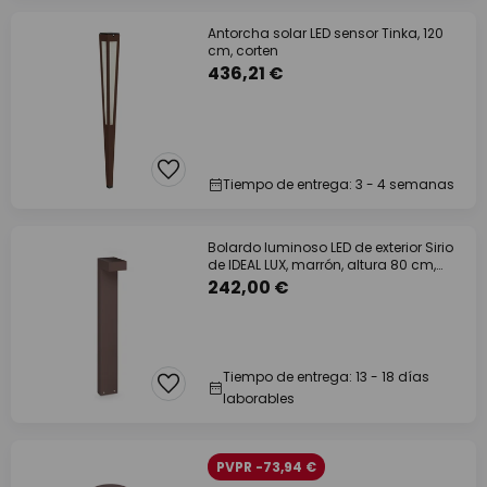
Antorcha solar LED sensor Tinka, 120
cm, corten
436,21 €
Tiempo de entrega: 3 - 4 semanas
Bolardo luminoso LED de exterior Sirio
de IDEAL LUX, marrón, altura 80 cm,
metal
242,00 €
Tiempo de entrega: 13 - 18 días
laborables
PVPR -73,94 €