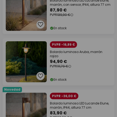
Bolardo luminoso LED Lucande Elune,
marrón, con sensor, IP44, altura 77 cm
87,90 €
PVPR
139,90 €
En stock
PVPR -16,89 €
Bolardo luminoso Aruba, marrón
rojizo
94,90 €
PVPR
111,79 €
En stock
Novedad
PVPR -36,00 €
Bolardo luminoso LED Lucande Elune,
marrón, IP44, altura 77 cm
83,90 €