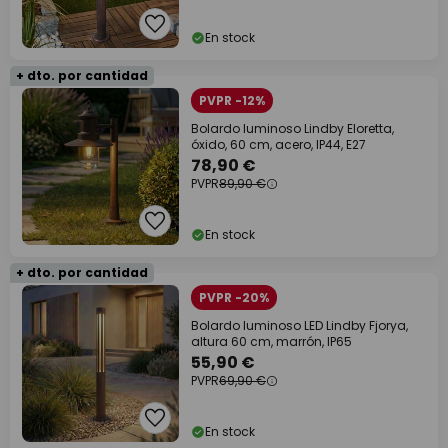
En stock
+ dto. por cantidad
PVPR -12%
Bolardo luminoso Lindby Eloretta,
óxido, 60 cm, acero, IP44, E27
78,90 €
PVPR
89,90 €
En stock
+ dto. por cantidad
PVPR -20%
Bolardo luminoso LED Lindby Fjorya,
altura 60 cm, marrón, IP65
55,90 €
PVPR
69,90 €
En stock