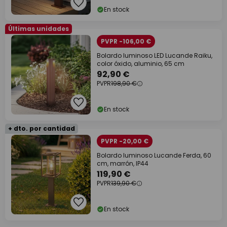
En stock
Últimas unidades
PVPR -106,00 €
Bolardo luminoso LED Lucande Raiku,
color óxido, aluminio, 65 cm
92,90 €
PVPR
198,90 €
En stock
+ dto. por cantidad
PVPR -20,00 €
Bolardo luminoso Lucande Ferda, 60
cm, marrón, IP44
119,90 €
PVPR
139,90 €
En stock