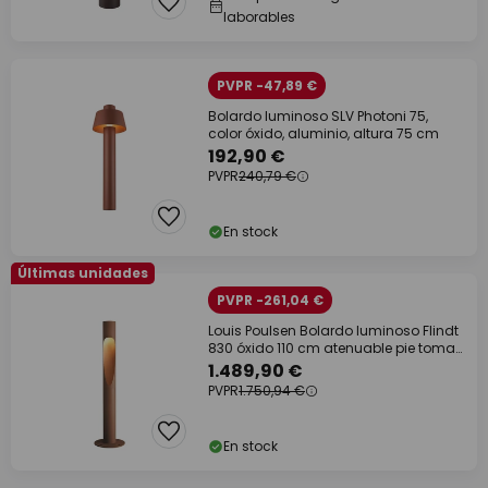
laborables
PVPR -47,89 €
Bolardo luminoso SLV Photoni 75,
color óxido, aluminio, altura 75 cm
192,90 €
PVPR
240,79 €
En stock
Últimas unidades
PVPR -261,04 €
Louis Poulsen Bolardo luminoso Flindt
830 óxido 110 cm atenuable pie toma
de
1.489,90 €
PVPR
1.750,94 €
En stock