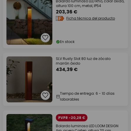
Bolardo luminoso LED Rho, color óxido,
altura 100 cm, metal, IP54
203,36 €
Ficha técnica del producto
En stock
SLV Rusty Slot 80 luz de zócalo
marrón óxido
434,39 €
Tiempo de entrega: 6 - 10 días
laborables
PVPR -20,28 €
Bolardo luminoso LED LOOM DESIGN
Arn, acero Corten, altura 70 cm,