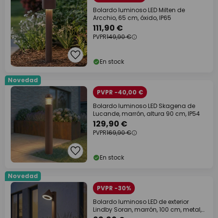
Bolardo luminoso LED Milten de
Arcchio, 65 cm, óxido, IP65
111,90 €
PVPR
149,90 €
En stock
Novedad
PVPR -40,00 €
Bolardo luminoso LED Skagena de
Lucande, marrón, altura 90 cm, IP54
129,90 €
PVPR
169,90 €
En stock
Novedad
PVPR -30%
Bolardo luminoso LED de exterior
Lindby Soran, marrón, 100 cm, metal,
IP44