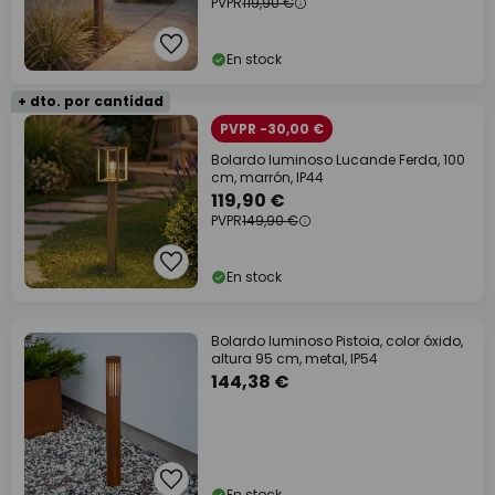
PVPR
119,90 €
En stock
+ dto. por cantidad
PVPR -30,00 €
Bolardo luminoso Lucande Ferda, 100
cm, marrón, IP44
119,90 €
PVPR
149,90 €
En stock
Bolardo luminoso Pistoia, color óxido,
altura 95 cm, metal, IP54
144,38 €
En stock