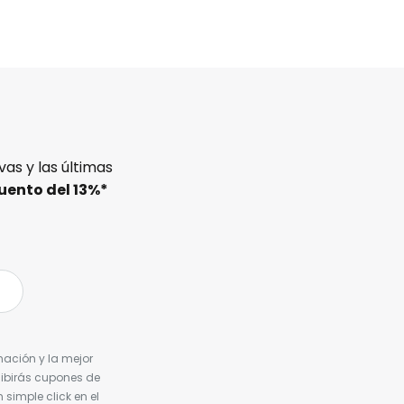
as y las últimas
uento del
13%
*
nación y la mejor
cibirás cupones de
simple click en el