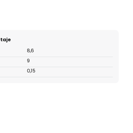
taje
8,6
9
0,15