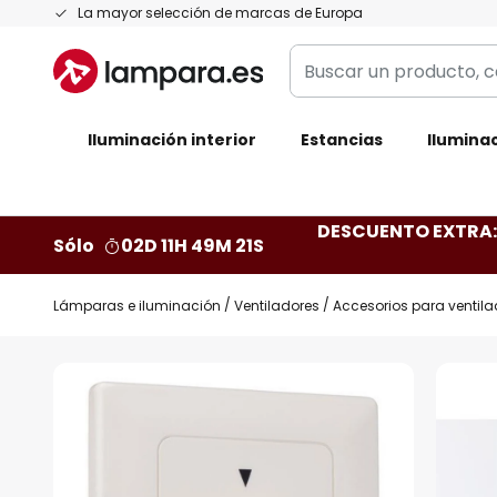
Ir
La mayor selección de marcas de Europa
al
Buscar
contenido
un
producto,
Iluminación interior
categoría,
Estancias
Iluminac
marca...
DESCUENTO EXTRA: 
Sólo
02D 11H 49M 21S
Lámparas e iluminación
Ventiladores
Accesorios para ventila
Saltar
al
final
de
la