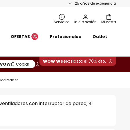
25 años de experiencia
Servicios
Inicia sesión
Mi cesta
OFERTAS
Profesionales
Outlet
WOW Week:
Hasta el 70% dto.
WOW
Copiar
velocidades
entiladores con interruptor de pared, 4