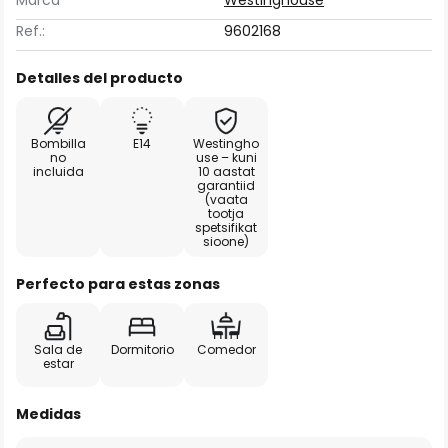
Marca
Westinghouse
Ref.:
9602168
Detalles del producto
Bombilla
E14
Westingho
no
use – kuni
incluida
10 aastat
garantiid
(vaata
tootja
spetsifikat
sioone)
Perfecto para estas zonas
Sala de
Dormitorio
Comedor
estar
Medidas