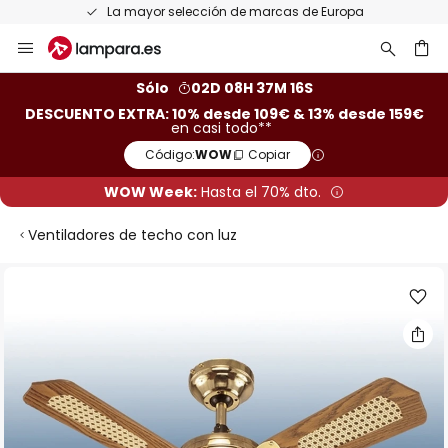
La mayor selección de marcas de Europa
Ir
al
contenido
ar
Sólo
02D 08H 37M 15S
DESCUENTO EXTRA: 10% desde 109€ & 13% desde 159€
en casi todo**
Código:
WOW
Copiar
WOW Week:
Hasta el 70% dto.
Ventiladores de techo con luz
Saltar
al
final
de
la
galería
de