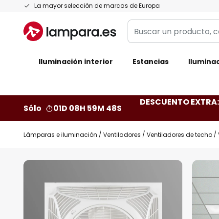
Ir
La mayor selección de marcas de Europa
al
Buscar
contenido
un
producto,
Iluminación interior
categoría,
Estancias
Iluminac
marca...
DESCUENTO EXTRA: 
Sólo
01D 08H 59M 47S
Lámparas e iluminación
Ventiladores
Ventiladores de techo
Saltar
al
final
de
la