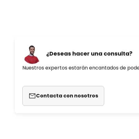
El control remoto incluido en el 
soporte de pared. La pila necesa
por separado en la sección de a
Equipado con temporizador: se p
funcionamiento de 2, 4 o 6 horas
¿Deseas hacer una consulta?
Datos técnicos
Nuestros expertos estarán encantados de pod
Potencia por velocidad:
- 39 vatios a 920 rpm
Contacta con nosotros
- 44 vatios a 1130 rpm
- 52 vatios a 1250 rpm