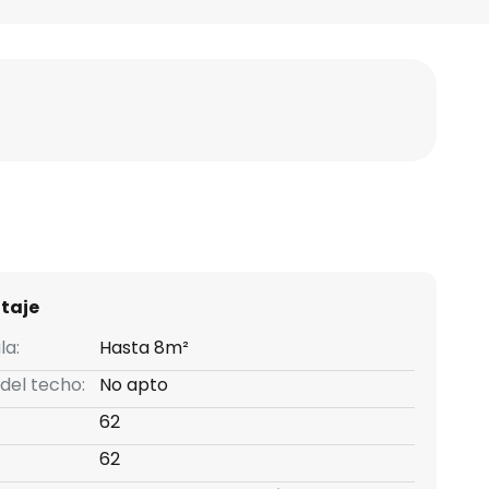
taje
la:
Hasta 8m²
 del techo:
No apto
62
62