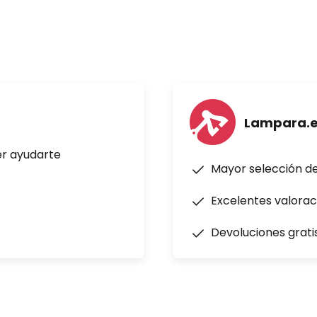
suministro se entrega con un
ria (1 x CR2025) se puede pedir
ccesorios.
uede ajustar un tiempo de
.
Lampara.
er ayudarte
Mayor selección d
Excelentes valorac
Devoluciones grati