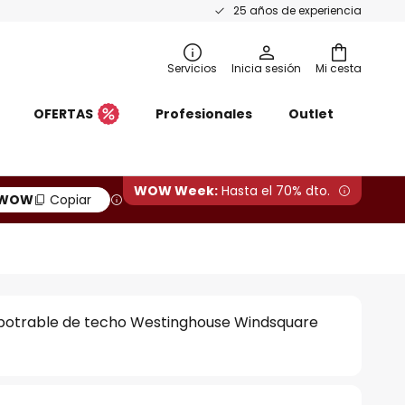
25 años de experiencia
Servicios
Inicia sesión
Mi cesta
OFERTAS
Profesionales
Outlet
WOW Week:
Hasta el 70% dto.
WOW
Copiar
potrable de techo Westinghouse Windsquare