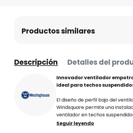
Saltar
al
comienzo
de
Productos similares
la
galería
de
imágenes
Descripción
Detalles del prod
Innovador ventilador empotra
ideal para techos suspendido
El diseño de perfil bajo del ven
Windsquare permite una instala
ventilador en techos suspendido
marco para adaptar aberturas d
Seguir leyendo
dimensiones del aparato.