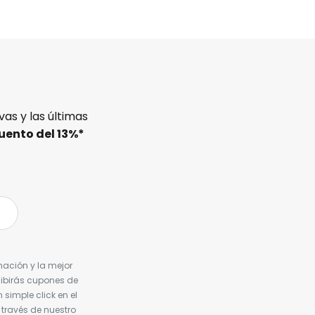
as y las últimas
uento del
13%
*
nación y la mejor
cibirás cupones de
simple click en el
 través de nuestro