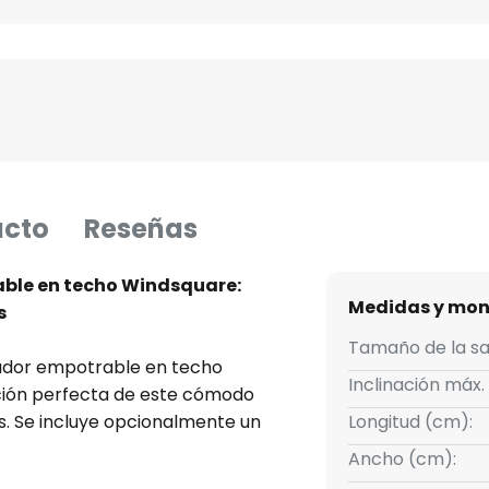
ucto
Reseñas
ble en techo Windsquare:
Medidas y mon
s
Tamaño de la sa
tilador empotrable en techo
Inclinación máx.
ción perfecta de este cómodo
s. Se incluye opcionalmente un
Longitud (cm):
e techo más grandes a las
Ancho (cm):