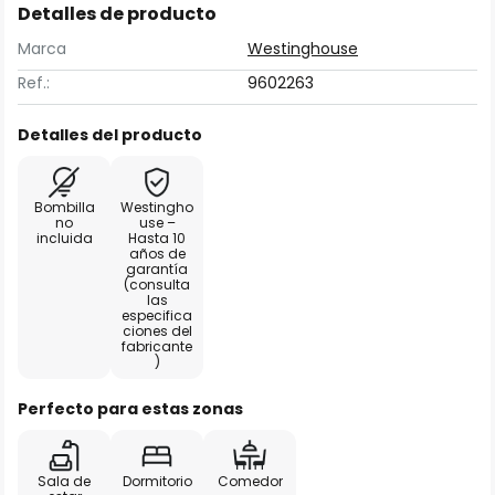
Detalles de producto
Marca
Westinghouse
Ref.:
9602263
Detalles del producto
Bombilla
Westingho
no
use –
incluida
Hasta 10
años de
garantía
(consulta
las
especifica
ciones del
fabricante
)
Perfecto para estas zonas
Sala de
Dormitorio
Comedor