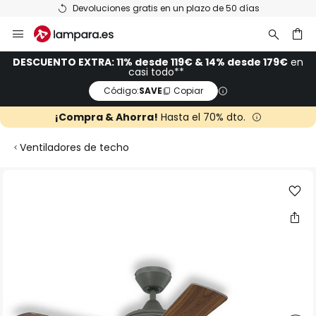
Devoluciones gratis en un plazo de 50 días
Ir
al
contenido
ar
DESCUENTO EXTRA: 11% desde 119€ & 14% desde 179€
en
casi todo**
Código:
SAVE
Copiar
¡Compra & Ahorra!
Hasta el 70% dto.
Ventiladores de techo
Saltar
al
final
de
la
galería
de
imágenes