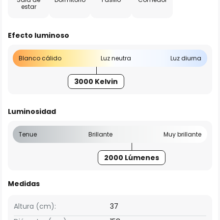
estar
Efecto luminoso
Blanco cálido
Luz neutra
Luz diurna
3000 Kelvin
Luminosidad
Tenue
Brillante
Muy brillante
2000 Lúmenes
Medidas
Altura (cm):
37