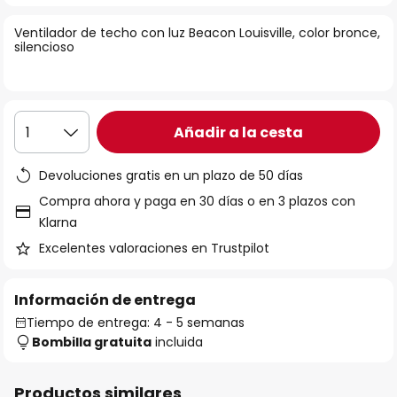
la
Ventilador de techo con luz Beacon Louisville, color bronce,
galería
silencioso
de
imágenes
Añadir a la cesta
1
Devoluciones gratis en un plazo de 50 días
Compra ahora y paga en 30 días o en 3 plazos con
Klarna
Excelentes valoraciones en Trustpilot
Información de entrega
Tiempo de entrega: 4 - 5 semanas
Bombilla gratuita
incluida
Productos similares