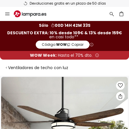
Devoluciones gratis en un plazo de 50 días
Ir
al
contenido
ar
Sólo
00D 14H 42M 32S
DESCUENTO EXTRA: 10% desde 109€ & 13% desde 159€
en casi todo**
Código:
WOW
Copiar
WOW Week:
Hasta el 70% dto.
Ventiladores de techo con luz
Saltar
al
final
de
la
galería
de