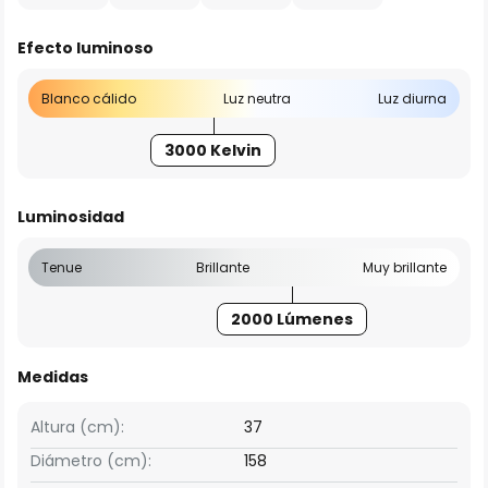
Efecto luminoso
Blanco cálido
Luz neutra
Luz diurna
3000 Kelvin
Luminosidad
Tenue
Brillante
Muy brillante
2000 Lúmenes
Medidas
Altura (cm):
37
Diámetro (cm):
158