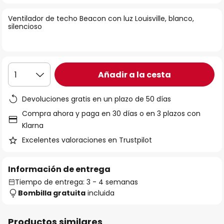
la
Ventilador de techo Beacon con luz Louisville, blanco,
galería
silencioso
de
imágenes
Añadir a la cesta
1
Devoluciones gratis en un plazo de 50 días
Compra ahora y paga en 30 días o en 3 plazos con
Klarna
Excelentes valoraciones en Trustpilot
Información de entrega
Tiempo de entrega: 3 - 4 semanas
Bombilla gratuita
incluida
Productos similares