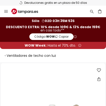
Devoluciones gratis en un plazo de 50 días
Ir
al
contenido
ar
Sólo
02D 03H 35M 53S
DESCUENTO EXTRA: 10% desde 109€ & 13% desde 159€
en casi todo**
Código:
WOW
Copiar
WOW Week:
Hasta el 70% dto.
Ventiladores de techo con luz
Saltar
al
final
de
la
galería
de