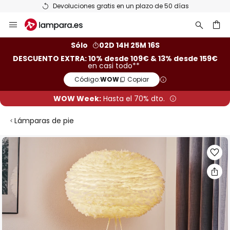
Devoluciones gratis en un plazo de 50 días
Ir
al
contenido
ar
Sólo
02D 14H 25M 15S
DESCUENTO EXTRA: 10% desde 109€ & 13% desde 159€
en casi todo**
Código:
WOW
Copiar
WOW Week:
Hasta el 70% dto.
Lámparas de pie
Saltar
al
final
de
la
galería
de