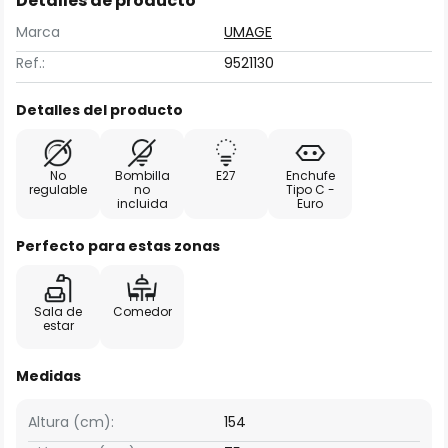
Detalles de producto
Marca
UMAGE
Ref.:
9521130
Detalles del producto
No
Bombilla
E27
Enchufe
regulable
no
Tipo C -
incluida
Euro
Perfecto para estas zonas
Sala de
Comedor
estar
Medidas
Altura (cm):
154