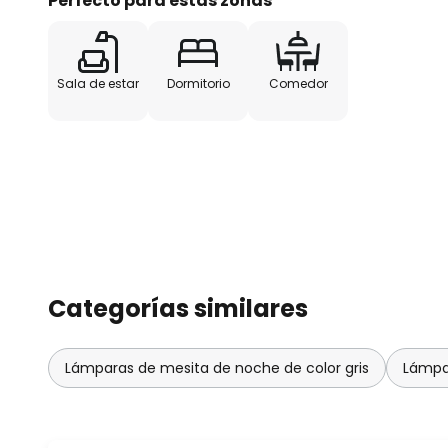
Perfecto para estas zonas
toda Dinamarca y por lo tanto s
inspirados por la belleza de los 
Sala de estar
Dormitorio
Comedor
Categorías similares
Lámparas de mesita de noche de color gris
Lámpa