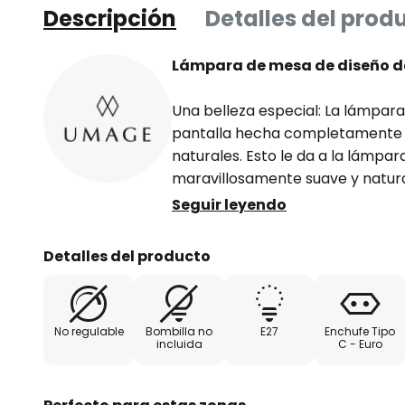
Descripción
Detalles del prod
Lámpara de mesa de diseño de
Una belleza especial: La lámpar
pantalla hecha completamente 
naturales. Esto le da a la lámpar
maravillosamente suave y natura
suave y muy agradable. El moder
Seguir leyendo
lámpara le da a la pieza de diseñ
lámpara de mesa Eos micro es id
Detalles del producto
indirecta en las salas de estar, 
como lámpara de cabecera.
No regulable
Bombilla no
E27
Enchufe Tipo
El diseño de esta extraordinaria
incluida
C - Euro
joven etiqueta UMAGE de VITA c
iluminación moderna, diseño esc
sostenibilidad. Los modelos son