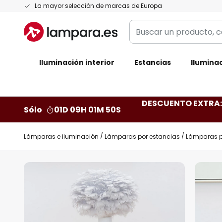
Ir
La mayor selección de marcas de Europa
al
Buscar
contenido
un
producto,
Iluminación interior
categoría,
Estancias
Iluminac
marca...
DESCUENTO EXTRA: 
Sólo
01D 09H 01M 49S
Lámparas e iluminación
Lámparas por estancias
Lámparas p
Saltar
al
final
de
la