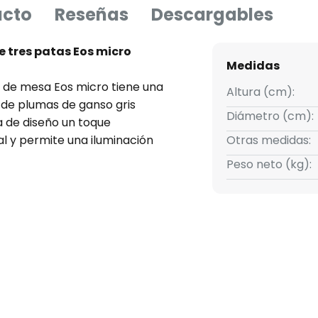
ucto
Reseñas
Descargables
 tres patas Eos micro
Medidas
a de mesa Eos micro tiene una
Altura (cm):
de plumas de ganso gris
Diámetro (cm):
a de diseño un toque
l y permite una iluminación
Otras medidas:
no marco de tres patas de la
Peso neto (kg):
o el toque necesario. La
eal para la iluminación
pero también puede ser utilizada
 lámpara viene de Dinamarca. La
openhagen es sinónimo de
andinavo de primera clase y
 creados por diseñadores de