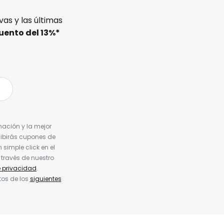
as y las últimas
uento del
13%
*
nación y la mejor
cibirás cupones de
simple click en el
 través de nuestro
e privacidad
.
tos de los
siguientes