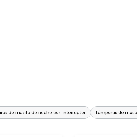
iempre están influenciados e
paisajes escandinavos.
ras de mesita de noche con interruptor
Lámparas de mesa 