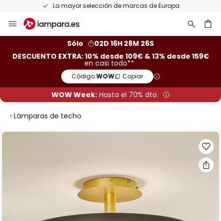
La mayor selección de marcas de Europa
Ir
al
contenido
ar
Sólo
02D 16H 28M 26S
DESCUENTO EXTRA: 10% desde 109€ & 13% desde 159€
en casi todo**
Código:
WOW
Copiar
WOW Week:
Hasta el 70% dto.
Lámparas de techo
Saltar
al
final
de
la
galería
de