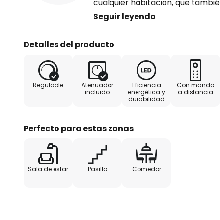
cualquier habitación, que tambié
del mando a distancia suministr
Seguir leyendo
asistente de voz. Funciones/comp
mando a distancia por infrarrojo
Detalles del producto
través de WLAN con la app WiZ a
asistentes de voz Amazon Alexa
a través de la app, el mando a di
Regulable
Atenuador
Eficiencia
Con mando
integrado en la luminaria- blanco
incluido
energética y
a distancia
durabilidad
(6.000 K) - cambio de color RG
Perfecto para estas zonas
Sala de estar
Pasillo
Comedor