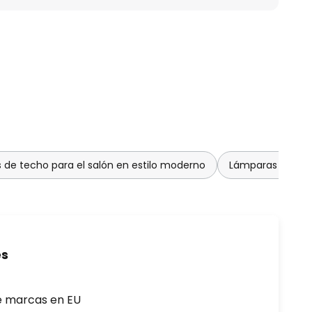
de techo para el salón en estilo moderno
Lámparas de tech
es
e marcas en EU