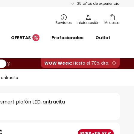
25 años de experiencia
Servicios
Inicia sesión
Mi cesta
OFERTAS
Profesionales
Outlet
WOW Week:
Hasta el 70% dto.
, antracita
 smart plafón LED, antracita
€
PVPR -115,57 €