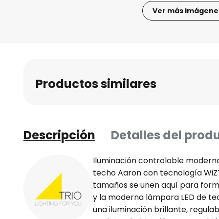
Ver más imágene
Saltar
al
comienzo
de
la
Productos similares
galería
de
imágenes
Descripción
Detalles del prod
Iluminación controlable moderna
techo Aaron con tecnología WiZT
tamaños se unen aquí para form
y la moderna lámpara LED de te
una iluminación brillante, regul