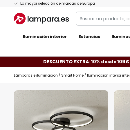
Ir
La mayor selección de marcas de Europa
al
Buscar
contenido
un
producto,
Iluminación interior
categoría,
Estancias
Iluminac
marca...
DESCUENTO EXTRA: 10% desde 109€
Lámparas e iluminación
Smart Home
Iluminación interior inte
Saltar
al
final
de
la
galería