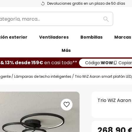
Devoluciones gratis en un plazo de 50 días
Buscar
ión exterior
Ventiladores
Bombillas
Marcas
Más
 & 13% desde 159€
en casi todo**
Código:
WOW
Copiar
ligente
Lámparas de techo inteligentes
Trio WiZ Aaron smart plafón LED
Trio WiZ Aaron
268,90 