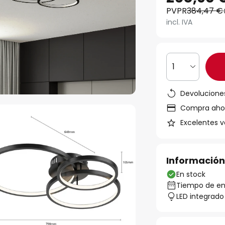
PVPR
384,47 €
incl. IVA
1
Devoluciones
Compra ahora
Excelentes v
Información
En stock
Tiempo de ent
LED integrado