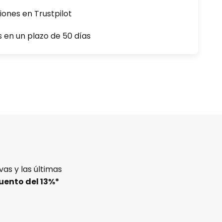
iones en Trustpilot
s en un plazo de 50 días
as y las últimas
uento del
13%
*