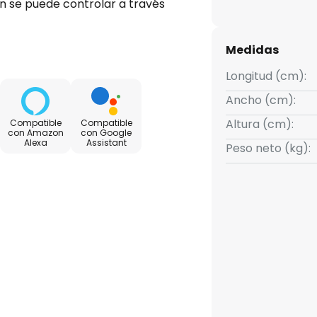
n se puede controlar a través
ado, una aplicación adecuada o
atibilidad:- controlable con el
Medidas
s WiZ incluido- controlable a
 juego- compatible con los
Longitud (cm):
 o Google Home- regulable solo
Ancho (cm):
stancia o el regulador
Altura (cm):
Compatible
Compatible
 cálido (3.000 K) a luz diurna
con Amazon
con Google
Alexa
Assistant
BW- función de memoria
Peso neto (kg):