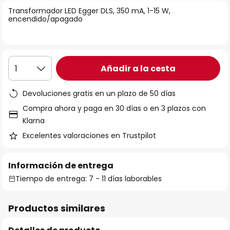
la
Transformador LED Egger DLS, 350 mA, 1-15 W,
encendido/apagado
galería
de
imágenes
Añadir a la cesta
1
Devoluciones gratis en un plazo de 50 días
Compra ahora y paga en 30 días o en 3 plazos con
Klarna
Excelentes valoraciones en Trustpilot
Información de entrega
Tiempo de entrega: 7 - 11 días laborables
Productos similares