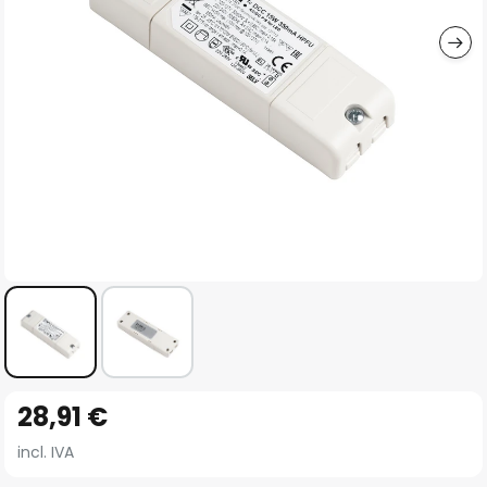
imágenes
Saltar
28,91 €
al
comienzo
incl. IVA
de