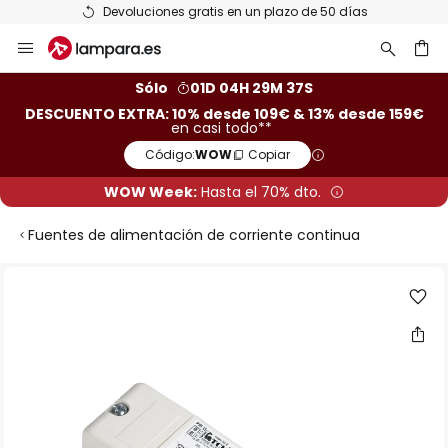
Devoluciones gratis en un plazo de 50 días
Ir
al
contenido
ar
Sólo
01D 04H 29M 37S
DESCUENTO EXTRA: 10% desde 109€ & 13% desde 159€
en casi todo**
Código:
WOW
Copiar
WOW Week:
Hasta el 70% dto.
Fuentes de alimentación de corriente continua
Saltar
al
final
de
la
galería
de