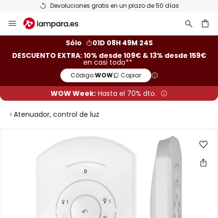
Devoluciones gratis en un plazo de 50 días
Ir
al
contenido
ar
Sólo
01D 08H 49M 24S
DESCUENTO EXTRA: 10% desde 109€ & 13% desde 159€
en casi todo**
Código:
WOW
Copiar
WOW Week:
Hasta el 70% dto.
Atenuador, control de luz
Saltar
al
final
de
la
galería
de