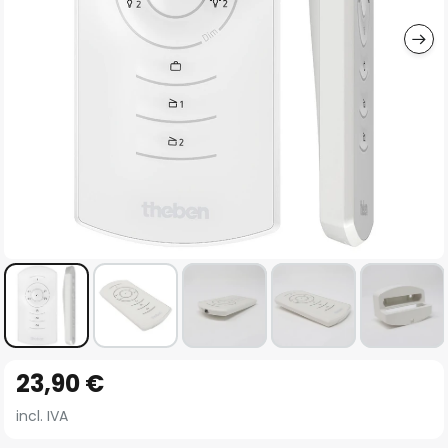
imágenes
Saltar
23,90 €
al
comienzo
incl. IVA
de