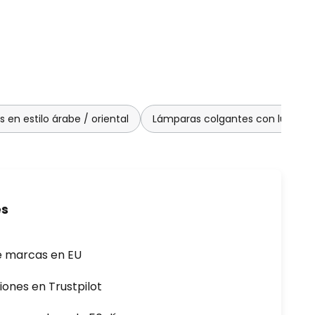
en estilo árabe / oriental
Lámparas colgantes con luz ate
es
e marcas en EU
iones en Trustpilot