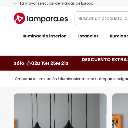
Ir
La mayor selección de marcas de Europa
al
Buscar
contenido
un
producto,
Iluminación interior
categoría,
Estancias
Iluminac
marca...
DESCUENTO EXTRA: 
Sólo
02D 15H 25M 20S
Lámparas e iluminación
Iluminación interior
Lámparas colga
Saltar
al
final
de
la