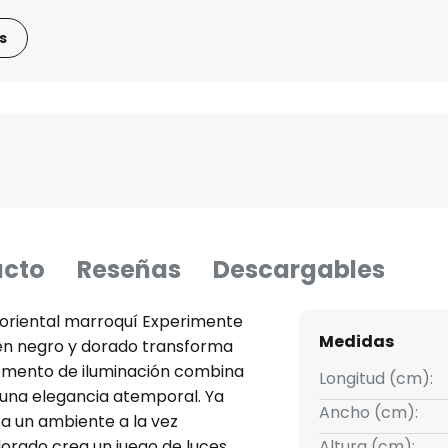
s
ucto
Reseñas
Descargables
 oriental marroquí Experimente
Medidas
en negro y dorado transforma
lemento de iluminación combina
Longitud (cm):
n una elegancia atemporal. Ya
Ancho (cm):
rea un ambiente a la vez
dorado crea un juego de luces
Altura (cm):