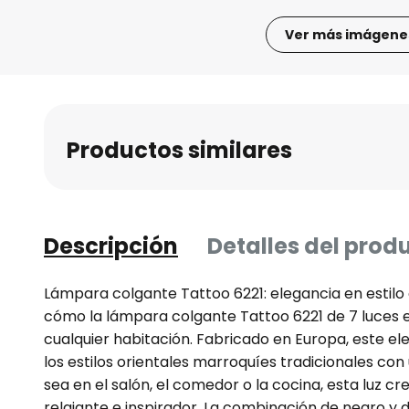
Ver más imágene
Saltar
al
comienzo
de
Productos similares
la
galería
de
imágenes
Descripción
Detalles del prod
Lámpara colgante Tattoo 6221: elegancia en estilo
cómo la lámpara colgante Tattoo 6221 de 7 luces 
cualquier habitación. Fabricado en Europa, este e
los estilos orientales marroquíes tradicionales co
sea en el salón, el comedor o la cocina, esta luz c
relajante e inspirador. La combinación de negro y 