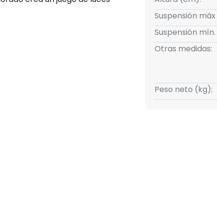
enta la productividad. Aunque
Suspensión máx
puede ajustarse a las
Suspensión mín.
xterno. Con la lámpara
fascinante y un ambiente
Otras medidas:
Peso neto (kg):