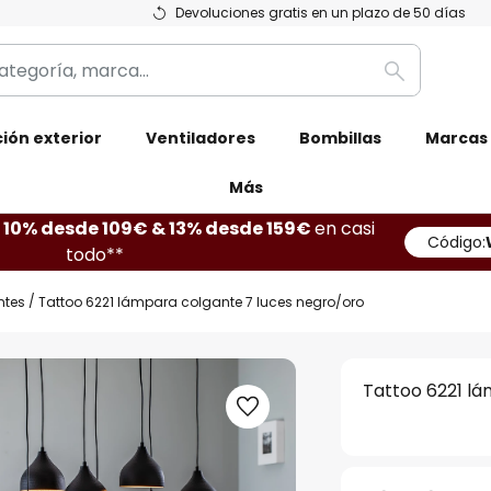
Devoluciones gratis en un plazo de 50 días
Buscar
ión exterior
Ventiladores
Bombillas
Marcas
Más
10% desde 109€ & 13% desde 159€
en casi
Código:
todo**
ntes
Tattoo 6221 lámpara colgante 7 luces negro/oro
Tattoo 6221 lá