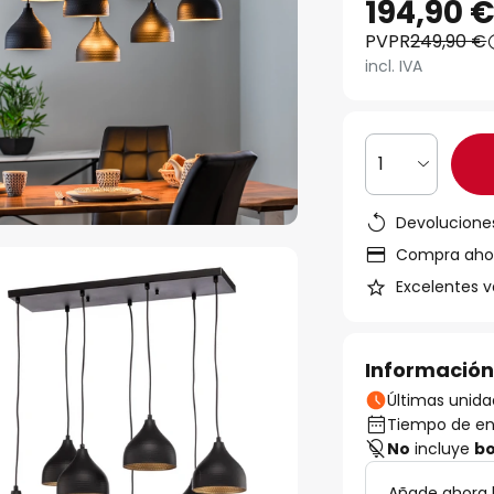
194,90 
PVPR
249,90 €
incl. IVA
1
Devoluciones
Compra ahora
Excelentes v
Información
Últimas unida
Tiempo de ent
No
incluye
bo
Añade ahora 