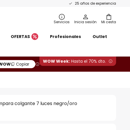
25 años de experiencia
Servicios
Inicia sesión
Mi cesta
OFERTAS
Profesionales
Outlet
WOW Week:
Hasta el 70% dto.
WOW
Copiar
mpara colgante 7 luces negro/oro