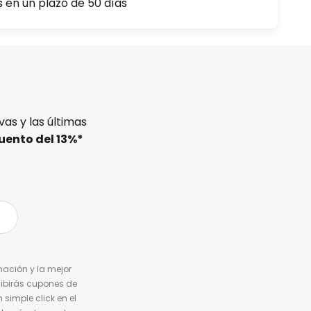
s en un plazo de 50 días
as y las últimas
uento del
13%
*
nación y la mejor
cibirás cupones de
simple click en el