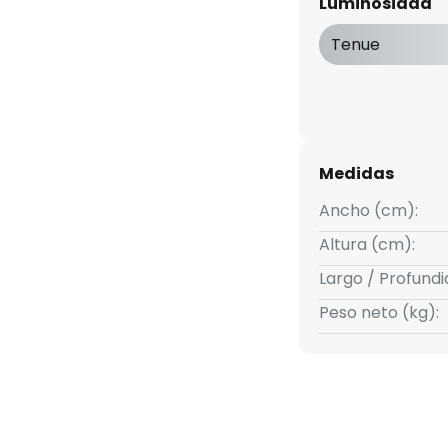
Luminosidad
. De este modo, se garantiza
n cualquier momento y lugar . La
Tenue
mogénea desde el difusor
ido y aprox. 600 lúmenes.
table de 5 segundos a 12
Medidas
Ancho (cm):
Altura (cm):
Largo / Profund
Peso neto (kg):