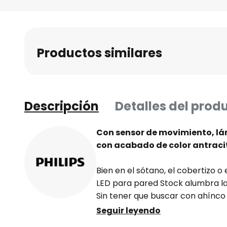
Saltar
al
comienzo
de
Productos similares
la
galería
de
imágenes
Descripción
Detalles del prod
Con sensor de movimiento, lá
con acabado de color antraci
Bien en el sótano, el cobertizo o 
LED para pared Stock alumbra la 
Sin tener que buscar con ahínco e
la lámpara cuenta con un senso
Seguir leyendo
desde una distancia de 10 metro