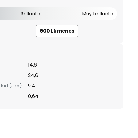
Brillante
Muy brillante
600 Lúmenes
14,6
24,6
idad (cm):
9,4
0,64