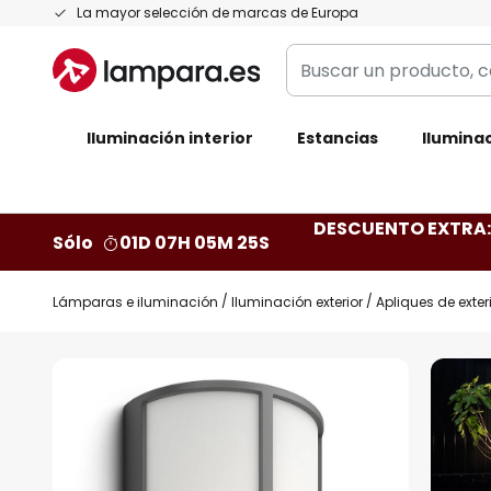
Ir
La mayor selección de marcas de Europa
al
Buscar
contenido
un
producto,
Iluminación interior
categoría,
Estancias
Iluminac
marca...
DESCUENTO EXTRA: 
Sólo
01D 07H 05M 24S
Lámparas e iluminación
Iluminación exterior
Apliques de exter
Saltar
al
final
de
la