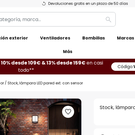
Devoluciones gratis en un plazo de 50 días
Buscar
ión exterior
Ventiladores
Bombillas
Marcas
Más
10% desde 109€ & 13% desde 159€
en casi
Código:
todo**
ior
Stock, lámpara LED pared ext. con sensor
Stock, lámpara