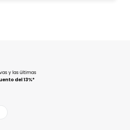
as y las últimas
uento del
13%
*