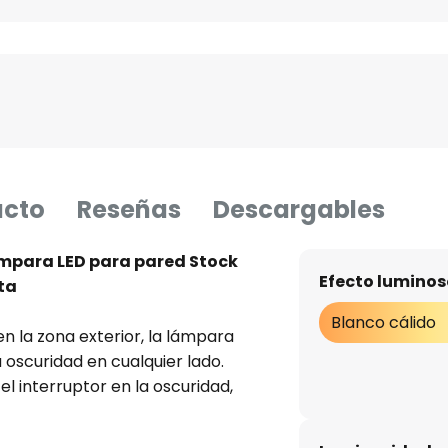
ucto
Reseñas
Descargables
mpara LED para pared Stock
Efecto luminos
ta
Blanco cálido
en la zona exterior, la lámpara
oscuridad en cualquier lado.
l interruptor en la oscuridad,
r de movimiento integrado
s y se enciende