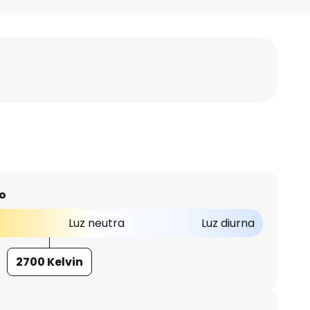
o
Luz neutra
Luz diurna
2700 Kelvin