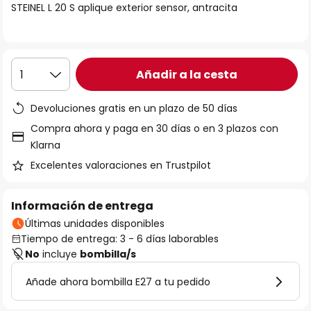
STEINEL L 20 S aplique exterior sensor, antracita
galería
de
imágenes
Añadir a la cesta
1
Devoluciones gratis en un plazo de 50 días
Compra ahora y paga en 30 días o en 3 plazos con
Klarna
Excelentes valoraciones en Trustpilot
Información de entrega
Últimas unidades disponibles
Tiempo de entrega: 3 - 6 días laborables
No
incluye
bombilla/s
Añade ahora bombilla E27 a tu pedido