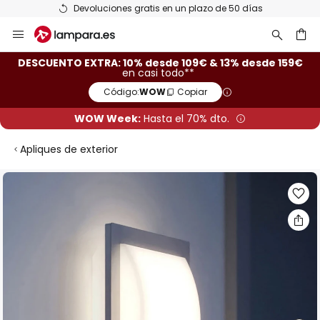
Devoluciones gratis en un plazo de 50 días
Ir
al
contenido
ar
DESCUENTO EXTRA: 10% desde 109€ & 13% desde 159€
en casi todo**
Código:
WOW
Copiar
WOW Week:
Hasta el 70% dto.
Apliques de exterior
Saltar
al
final
de
la
galería
de
imágenes