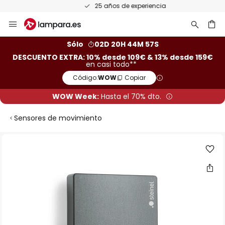
25 años de experiencia
Ir
al
contenido
ar
Sólo
02D 20H 44M 56S
DESCUENTO EXTRA: 10% desde 109€ & 13% desde 159€
en casi todo**
Código:
WOW
Copiar
WOW Week:
Hasta el 70% dto.
Sensores de movimiento
Saltar
al
final
de
la
galería
de