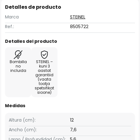
Detalles de producto
Marca
STEINEL
Ref.:
8505722
Detalles del producto
Bombilla
STEINEL –
no
kuni 3
incluida
aastat
garantiid
(vaata
tootja
spetsifikat
sioone)
Medidas
Altura (cm):
12
Ancho (cm):
7,6
Largo / Profundidad (cm):
5,6