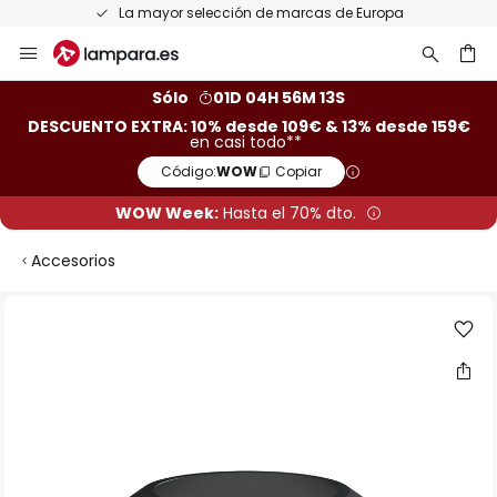
La mayor selección de marcas de Europa
Ir
al
contenido
ar
Sólo
01D 04H 56M 12S
DESCUENTO EXTRA: 10% desde 109€ & 13% desde 159€
en casi todo**
Código:
WOW
Copiar
WOW Week:
Hasta el 70% dto.
Accesorios
Saltar
al
final
de
la
galería
de