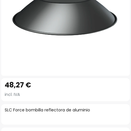
imágenes
Saltar
48,27 €
al
comienzo
incl. IVA
de
la
SLC Force bombilla reflectora de aluminio
galería
de
imágenes