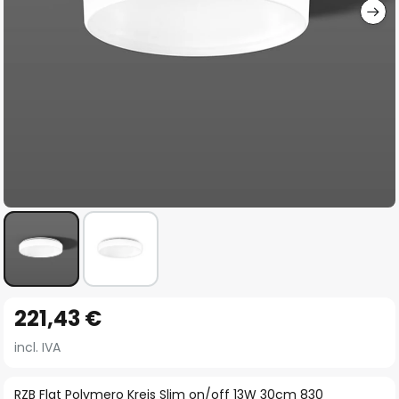
Saltar
221,43 €
al
comienzo
incl. IVA
de
la
RZB Flat Polymero Kreis Slim on/off 13W 30cm 830