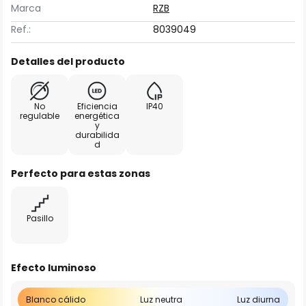
Marca
RZB
Ref.:
8039049
Detalles del producto
No
Eficiencia
IP40
regulable
energética
y
durabilida
d
Perfecto para estas zonas
Pasillo
Efecto luminoso
Blanco cálido
Luz neutra
Luz diurna