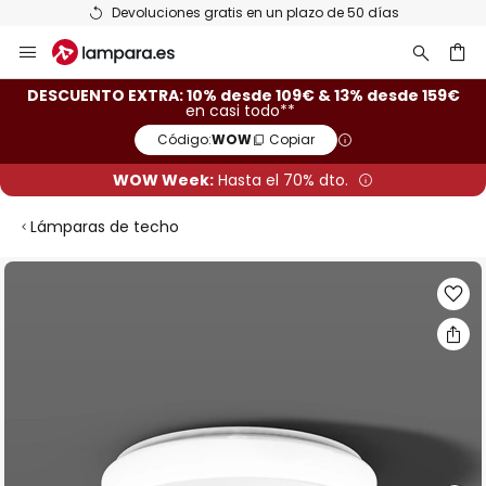
Devoluciones gratis en un plazo de 50 días
Ir
al
contenido
ar
DESCUENTO EXTRA: 10% desde 109€ & 13% desde 159€
en casi todo**
Código:
WOW
Copiar
WOW Week:
Hasta el 70% dto.
Lámparas de techo
Saltar
al
final
de
la
galería
de
imágenes