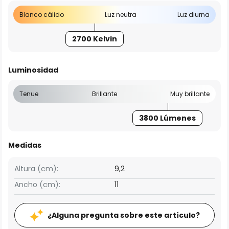
Blanco cálido
Luz neutra
Luz diurna
2700 Kelvin
Luminosidad
Tenue
Brillante
Muy brillante
3800 Lúmenes
Medidas
Altura (cm):
9,2
Ancho (cm):
11
¿Alguna pregunta sobre este artículo?