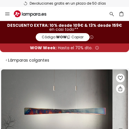
Devoluciones gratis en un plazo de 50 días
Ir
al
contenido
ar
DESCUENTO EXTRA: 10% desde 109€ & 13% desde 159€
en casi todo**
Código:
WOW
Copiar
WOW Week:
Hasta el 70% dto.
Lámparas colgantes
Saltar
al
final
de
la
galería
de
imágenes