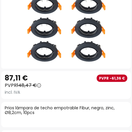
Saltar
87,11 €
PVPR -61,36 €
al
PVPR
148,47 €
comienzo
incl. IVA
de
la
Prios lámpara de techo empotrable Fibur, negro, zinc,
galería
Ø8,2cm, 10pcs
de
imágenes