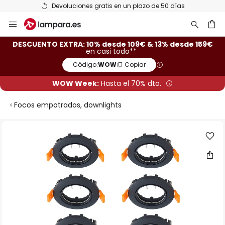
Devoluciones gratis en un plazo de 50 días
Ir
al
contenido
ar
DESCUENTO EXTRA: 10% desde 109€ & 13% desde 159€
en casi todo**
Código:
WOW
Copiar
WOW Week:
Hasta el 70% dto.
Focos empotrados, downlights
Saltar
al
final
de
la
galería
de
imágenes