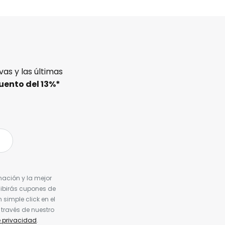
as y las últimas
uento del
13%
*
nación y la mejor
cibirás cupones de
simple click en el
 través de nuestro
e privacidad
.