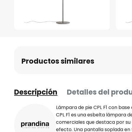
Saltar
al
comienzo
de
Productos similares
la
galería
de
imágenes
Descripción
Detalles del prod
Lámpara de pie CPL F1 con base
CPL F1 es una esbelta lámpara de
comerciales que destaca por su
efecto. Una pantalla soplada en 