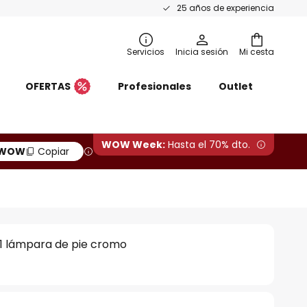
25 años de experiencia
Servicios
Inicia sesión
Mi cesta
OFERTAS
Profesionales
Outlet
WOW Week:
Hasta el 70% dto.
WOW
Copiar
F1 lámpara de pie cromo