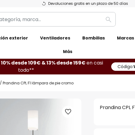
Devoluciones gratis en un plazo de 50 días
Buscar
ión exterior
Ventiladores
Bombillas
Marcas
Más
10% desde 109€ & 13% desde 159€
en casi
Código:
todo**
Prandina CPL F1 lámpara de pie cromo
Prandina CPL 