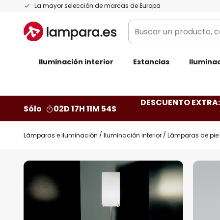
Ir
La mayor selección de marcas de Europa
al
Buscar
contenido
un
producto,
Iluminación interior
categoría,
Estancias
Iluminac
marca...
DESCUENTO EXTRA: 
Sólo
02D 17H 11M 53S
Lámparas e iluminación
Iluminación interior
Lámparas de pie
Saltar
al
final
de
la