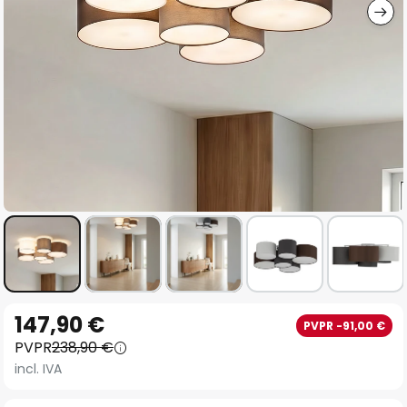
Saltar
147,90 €
PVPR -91,00 €
al
PVPR
238,90 €
comienzo
incl. IVA
de
la