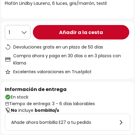
Plafón Lindby Laurenz, 6 luces, gris/marrón, textil
galería
de
imágenes
Añadir a la cesta
1
Devoluciones gratis en un plazo de 50 días
Compra ahora y paga en 30 días o en 3 plazos con
Klarna
Excelentes valoraciones en Trustpilot
Información de entrega
En stock
Tiempo de entrega: 3 - 6 días laborables
No
incluye
bombilla/s
Añade ahora bombilla E27 a tu pedido