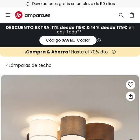
Devoluciones gratis en un plazo de 50 días
Ir
al
contenido
ar
DESCUENTO EXTRA: 11% desde 119€ & 14% desde 179€
en
casi todo**
Código:
SAVE
Copiar
¡Compra & Ahorra!
Hasta el 70% dto.
Lámparas de techo
Saltar
al
final
de
la
galería
de
imágenes