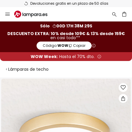
Devoluciones gratis en un plazo de 50 días
Ir
al
contenido
ar
Sólo
00D 17H 38M 28S
DESCUENTO EXTRA: 10% desde 109€ & 13% desde 159€
en casi todo**
Código:
WOW
Copiar
WOW Week:
Hasta el 70% dto.
Lámparas de techo
Saltar
al
final
de
la
galería
de