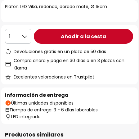
la
Plafón LED Vika, redondo, dorado mate, Ø 18cm
galería
de
imágenes
Añadir a la cesta
1
Devoluciones gratis en un plazo de 50 días
Compra ahora y paga en 30 días o en 3 plazos con
Klarna
Excelentes valoraciones en Trustpilot
Información de entrega
Últimas unidades disponibles
Tiempo de entrega: 3 - 6 días laborables
LED integrado
Productos similares