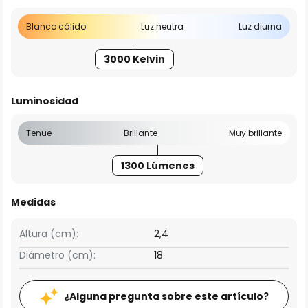
Blanco cálido
Luz neutra
Luz diurna
3000 Kelvin
Luminosidad
Tenue
Brillante
Muy brillante
1300 Lúmenes
Medidas
Altura (cm):
2,4
Diámetro (cm):
18
¿Alguna pregunta sobre este artículo?