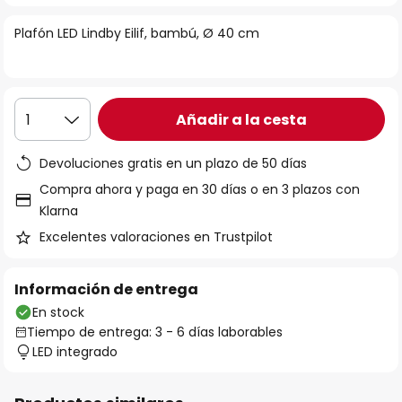
la
Plafón LED Lindby Eilif, bambú, Ø 40 cm
galería
de
imágenes
Añadir a la cesta
1
Devoluciones gratis en un plazo de 50 días
Compra ahora y paga en 30 días o en 3 plazos con
Klarna
Excelentes valoraciones en Trustpilot
Información de entrega
En stock
Tiempo de entrega: 3 - 6 días laborables
LED integrado