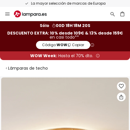
La mayor selección de marcas de Europa
Ir
al
contenido
ar
Sólo
00D 18H 18M 19S
DESCUENTO EXTRA: 10% desde 109€ & 13% desde 159€
en casi todo**
Código:
WOW
Copiar
WOW Week:
Hasta el 70% dto.
Lámparas de techo
Saltar
al
final
de
la
galería
de