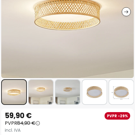
imágenes
Saltar
59,90 €
PVPR -29%
al
PVPR
84,90 €
comienzo
incl. IVA
de