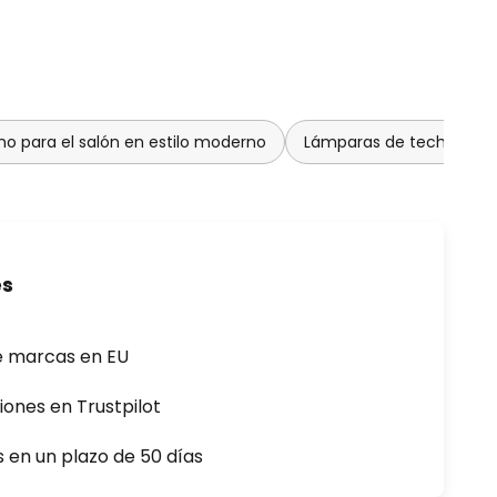
o para el salón en estilo moderno
Lámparas de techo para 
es
e marcas en EU
iones en Trustpilot
s en un plazo de 50 días