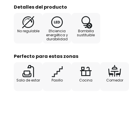
interior moderno, haciendo que e
Detalles del producto
uso en diferentes habitaciones.
pared. Incluye fuentes de luz LED
No regulable
Eficiencia
Bombilla
energética y
sustituible
durabilidad
Perfecto para estas zonas
Sala de estar
Pasillo
Cocina
Comedor