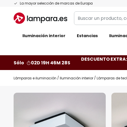
Ir
La mayor selección de marcas de Europa
al
Buscar
contenido
un
producto,
Iluminación interior
categoría,
Estancias
Iluminac
marca...
DESCUENTO EXTRA: 
Sólo
02D 19H 46M 27S
Lámparas e iluminación
Iluminación interior
Lámparas de tec
Saltar
al
final
de
la