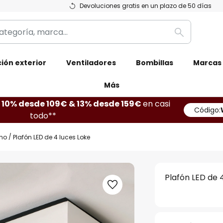
Devoluciones gratis en un plazo de 50 días
Buscar
ión exterior
Ventiladores
Bombillas
Marcas
Más
10% desde 109€ & 13% desde 159€
en casi
Código:
todo**
ho
Plafón LED de 4 luces Loke
Plafón LED de 