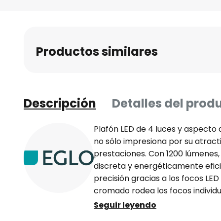
Saltar
al
comienzo
de
Productos similares
la
galería
de
imágenes
Descripción
Detalles del prod
Plafón LED de 4 luces y aspecto 
no sólo impresiona por su atract
prestaciones. Con 1200 lúmenes,
discreta y energéticamente efic
precisión gracias a los focos LED
cromado rodea los focos individu
cuerpo angular. Con su sencilla 
Seguir leyendo
aluminio cepillado se integra p