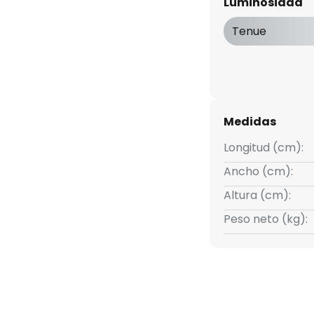
Luminosidad
l plafón sea versátil para su
 También se puede montar en la
Tenue
 blanco cálido.
Medidas
Longitud (cm):
Ancho (cm):
Altura (cm):
Peso neto (kg):