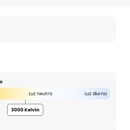
o
Luz neutra
Luz diurna
3000 Kelvin