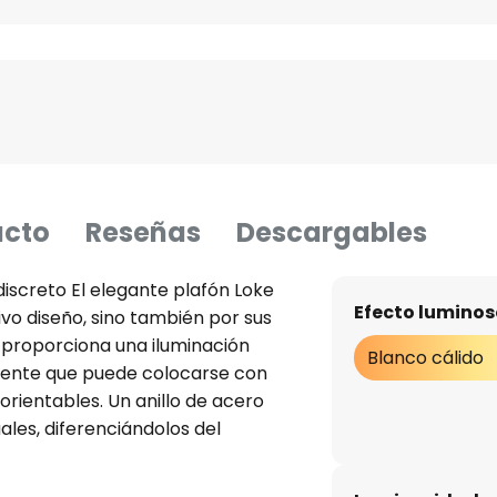
ucto
Reseñas
Descargables
discreto El elegante plafón Loke
Efecto luminos
ivo diseño, sino también por sus
 proporciona una iluminación
Blanco cálido
iente que puede colocarse con
 orientables. Un anillo de acero
ales, diferenciándolos del
combinación de colores, el
erfectamente en cualquier