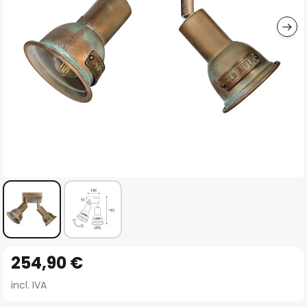
imágenes
Saltar
254,90 €
al
comienzo
incl. IVA
de