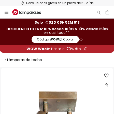
Devoluciones gratis en un plazo de 50 días
Ir
al
contenido
ar
Sólo
02D 05H 52M 51S
DESCUENTO EXTRA: 10% desde 109€ & 13% desde 159€
en casi todo**
Código:
WOW
Copiar
WOW Week:
Hasta el 70% dto.
Lámparas de techo
Saltar
al
final
de
la
galería
de