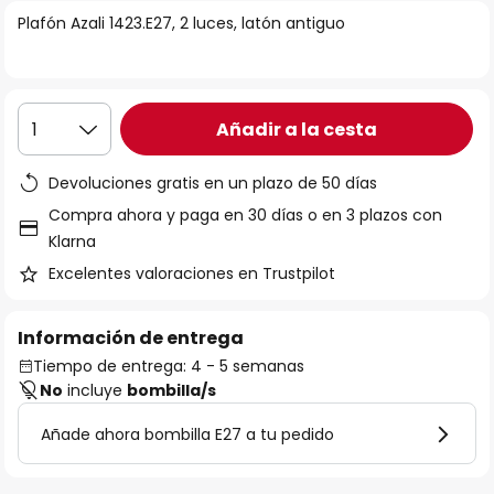
la
Plafón Azali 1423.E27, 2 luces, latón antiguo
galería
de
imágenes
Añadir a la cesta
1
Devoluciones gratis en un plazo de 50 días
Compra ahora y paga en 30 días o en 3 plazos con
Klarna
Excelentes valoraciones en Trustpilot
Información de entrega
Tiempo de entrega: 4 - 5 semanas
No
incluye
bombilla/s
Añade ahora bombilla E27 a tu pedido