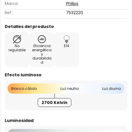
Marca
Philips
Ref.:
7532220
Detalles del producto
No
Eficiencia
E14
regulable
energética
y
durabilida
d
Efecto luminoso
Blanco cálido
Luz neutra
Luz diurna
2700 Kelvin
Luminosidad