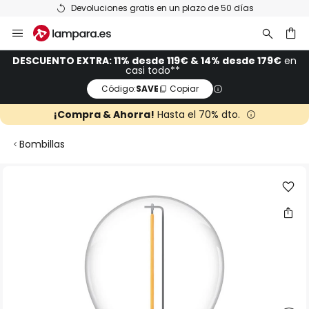
Devoluciones gratis en un plazo de 50 días
Ir
al
contenido
ar
DESCUENTO EXTRA: 11% desde 119€ & 14% desde 179€
en
casi todo**
Código:
SAVE
Copiar
¡Compra & Ahorra!
Hasta el 70% dto.
Bombillas
Saltar
al
final
de
la
galería
de
imágenes