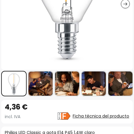
Saltar
4,36 €
al
comienzo
Ficha técnica del producto
incl. IVA
de
la
Philips LED Classic a gota E14 P45 1,4W claro