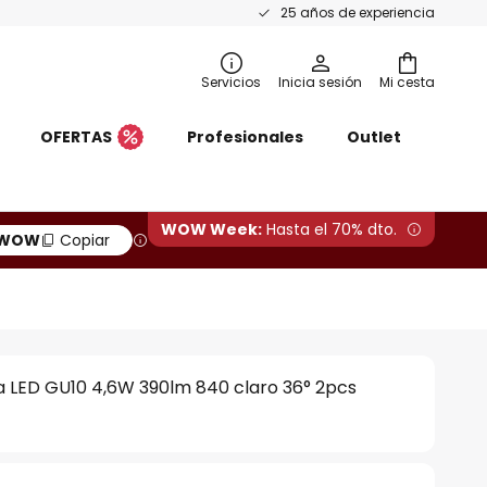
25 años de experiencia
Servicios
Inicia sesión
Mi cesta
OFERTAS
Profesionales
Outlet
WOW Week:
Hasta el 70% dto.
WOW
Copiar
la LED GU10 4,6W 390lm 840 claro 36° 2pcs