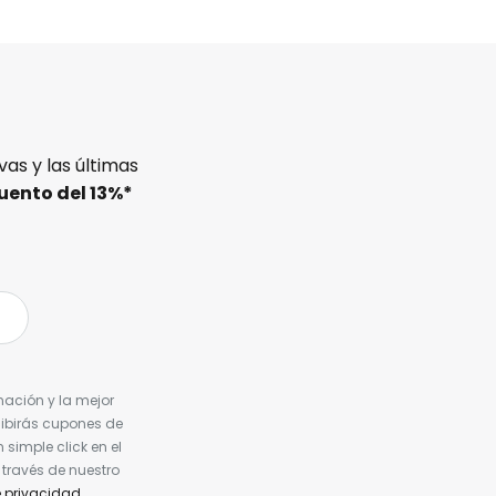
as y las últimas
uento del
13%
*
nación y la mejor
cibirás cupones de
simple click en el
 través de nuestro
e privacidad
.