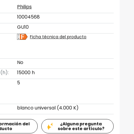
Philips
10004568
GU10
Ficha técnica del producto
No
 (h):
15000 h
5
blanco universal (4.000 K)
formación del
¿Alguna pregunta
ducto
sobre este artículo?