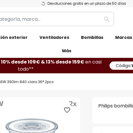
Devoluciones gratis en un plazo de 50 días
Buscar
ión exterior
Ventiladores
Bombillas
Marcas
Más
10% desde 109€ & 13% desde 159€
en casi
Código:
todo**
4,6W 390lm 840 claro 36° 2pcs
Philips bombil