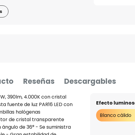
s
ucto
Reseñas
Descargables
6W, 390lm, 4.000K con cristal
Efecto luminos
sta fuente de luz PAR16 LED con
ombillas halógenas
Blanco cálido
tor de cristal transparente
n ángulo de 36° - Se suministra
le - Gran estabilidad de