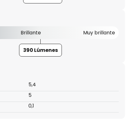
Brillante
Muy brillante
390 Lúmenes
5,4
5
0,1