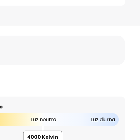
o
Luz neutra
Luz diurna
4000 Kelvin