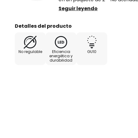
conmutación: 50.000 ciclos
Seguir leyendo
Detalles del producto
No regulable
Eficiencia
GU10
energética y
durabilidad