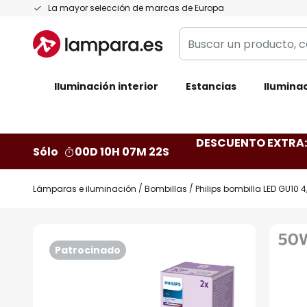
Ir
La mayor selección de marcas de Europa
al
Buscar
contenido
un
producto,
Iluminación interior
categoría,
Estancias
Iluminac
marca...
DESCUENTO EXTRA: 
Sólo
00D 10H 07M 21S
Lámparas e iluminación
Bombillas
Philips bombilla LED GU10 
Saltar
al
Patrocinado
final
de
la