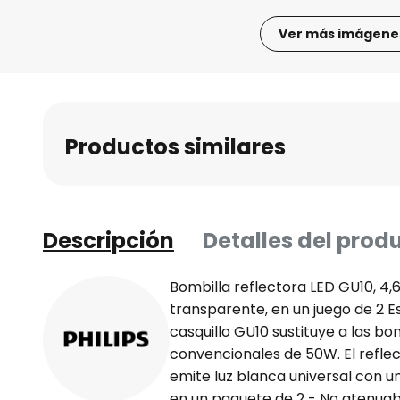
Ver más imágene
Saltar
al
comienzo
de
Productos similares
la
galería
de
imágenes
Descripción
Detalles del prod
Bombilla reflectora LED GU10, 4,
transparente, en un juego de 2 E
casquillo GU10 sustituye a las b
convencionales de 50W. El reflec
emite luz blanca universal con u
en un paquete de 2 - No atenuab