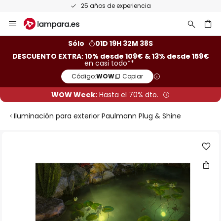
25 años de experiencia
Ir
al
contenido
ar
Sólo
01D 19H 32M 37S
DESCUENTO EXTRA: 10% desde 109€ & 13% desde 159€
en casi todo**
Código:
WOW
Copiar
WOW Week:
Hasta el 70% dto.
Iluminación para exterior Paulmann Plug & Shine
Saltar
al
final
de
la
galería
de