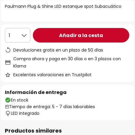
la
Paulmann Plug & Shine LED estanque spot Subacuático
galería
de
imágenes
Añadir a la cesta
1
Devoluciones gratis en un plazo de 50 días
Compra ahora y paga en 30 días o en 3 plazos con
Klarna
Excelentes valoraciones en Trustpilot
Información de entrega
En stock
Tiempo de entrega: 5 - 7 días laborables
LED integrado
Productos similares