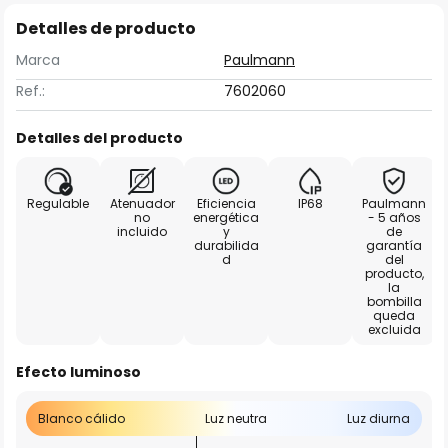
Detalles de producto
Marca
Paulmann
Ref.:
7602060
Detalles del producto
Regulable
Atenuador
Eficiencia
IP68
Paulmann
no
energética
- 5 años
incluido
y
de
durabilida
garantía
d
del
producto,
la
bombilla
queda
excluida
Efecto luminoso
Blanco cálido
Luz neutra
Luz diurna