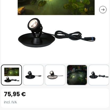
imágenes
Saltar
75,95 €
al
comienzo
incl. IVA
de