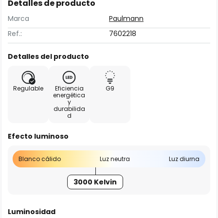
Detalles de producto
Marca
Paulmann
Ref.:
7602218
Detalles del producto
Regulable
Eficiencia
G9
energética
y
durabilida
d
Efecto luminoso
Blanco cálido
Luz neutra
Luz diurna
3000 Kelvin
Luminosidad