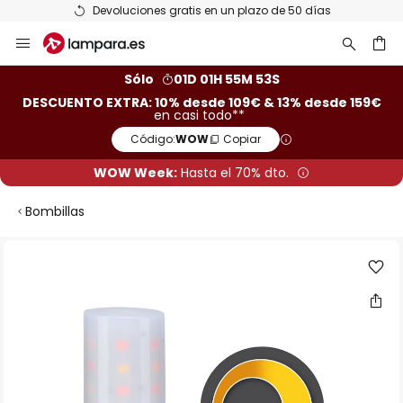
Devoluciones gratis en un plazo de 50 días
Ir
al
contenido
ar
Sólo
01D 01H 55M 52S
DESCUENTO EXTRA: 10% desde 109€ & 13% desde 159€
en casi todo**
Código:
WOW
Copiar
WOW Week:
Hasta el 70% dto.
Bombillas
Saltar
al
final
de
la
galería
de