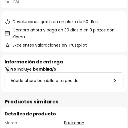
incl. IVA
la
galería
de
Devoluciones gratis en un plazo de 50 días
imágenes
Compra ahora y paga en 30 días o en 3 plazos con
Klarna
Excelentes valoraciones en Trustpilot
Información de entrega
No
incluye
bombilla/s
Añade ahora bombilla a tu pedido
Productos similares
Detalles de producto
Marca
Paulmann