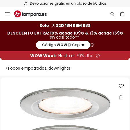
Devoluciones gratis en un plazo de 50 días
Ir
al
contenido
ar
Sólo
02D 18H 56M 58S
DESCUENTO EXTRA: 10% desde 109€ & 13% desde 159€
en casi todo**
Código:
WOW
Copiar
WOW Week:
Hasta el 70% dto.
Focos empotrados, downlights
Saltar
al
final
de
la
galería
de