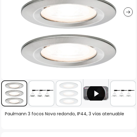
imágenes
Saltar
Paulmann 3 focos Nova redondo, IP44, 3 vías atenuable
al
comienzo
de