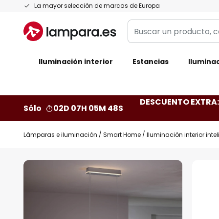
Ir
La mayor selección de marcas de Europa
al
Buscar
contenido
un
producto,
Iluminación interior
categoría,
Estancias
Iluminac
marca...
DESCUENTO EXTRA: 
Sólo
02D 07H 05M 47S
Lámparas e iluminación
Smart Home
Iluminación interior inte
Saltar
al
final
de
la