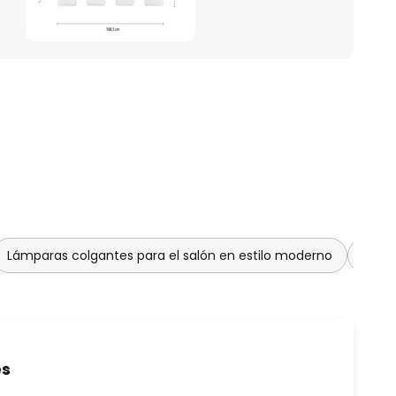
Lámparas colgantes para el salón en estilo moderno
Lámp
es