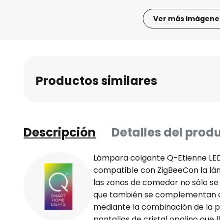
Ver más imágene
Saltar
al
comienzo
de
Productos similares
la
galería
de
imágenes
Descripción
Detalles del prod
Lámpara colgante Q-Etienne LED 
compatible con ZigBeeCon la lá
las zonas de comedor no sólo se
que también se complementan co
mediante la combinación de la p
pantallas de cristal opalino que 