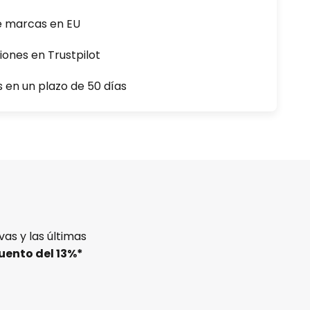
e marcas en EU
iones en Trustpilot
s en un plazo de 50 días
as y las últimas
uento del
13%
*