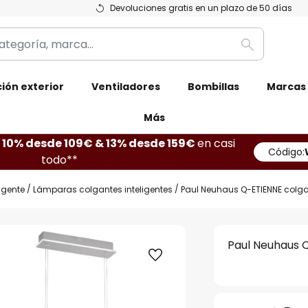
Devoluciones gratis en un plazo de 50 días
Buscar
ión exterior
Ventiladores
Bombillas
Marcas
Más
10% desde 109€ & 13% desde 159€
en casi
Código:
todo**
ligente
Lámparas colgantes inteligentes
Paul Neuhaus Q-ETIENNE colgan
Paul Neuhaus Q