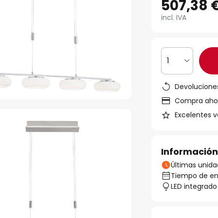
507,38 
incl. IVA
1
Devoluciones
Compra ahora
Excelentes v
Información
Últimas unida
Tiempo de ent
LED integrado