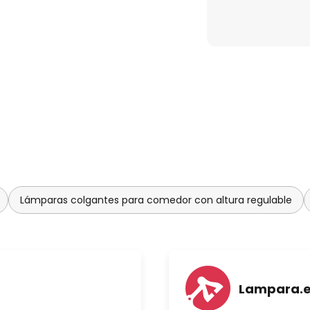
ico inteligente, se requiere un
 volumen de suministro.
Lámparas colgantes para comedor con altura regulable
Lampara.