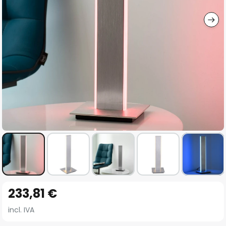
imágenes
Saltar
233,81 €
al
comienzo
incl. IVA
de