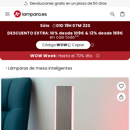
Devoluciones gratis en un plazo de 50 días
Ir
al
contenido
ar
Sólo
01D 19H 07M 32S
DESCUENTO EXTRA: 10% desde 109€ & 13% desde 159€
en casi todo**
Código:
WOW
Copiar
WOW Week:
Hasta el 70% dto.
Lámparas de mesa inteligentes
Saltar
al
final
de
la
galería
de