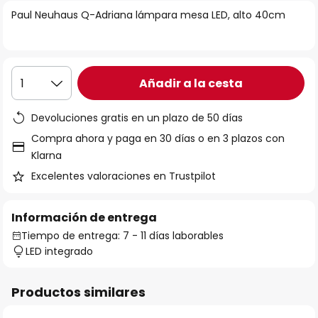
la
Paul Neuhaus Q-Adriana lámpara mesa LED, alto 40cm
galería
de
imágenes
Añadir a la cesta
1
Devoluciones gratis en un plazo de 50 días
Compra ahora y paga en 30 días o en 3 plazos con
Klarna
Excelentes valoraciones en Trustpilot
Información de entrega
Tiempo de entrega: 7 - 11 días laborables
LED integrado
Productos similares