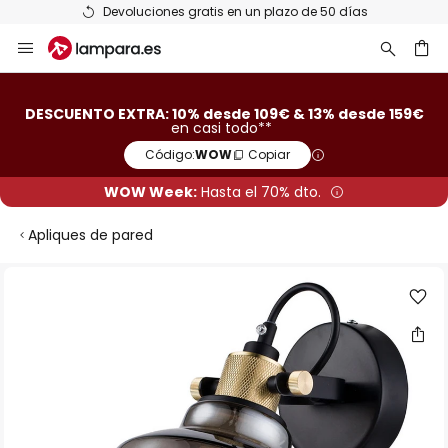
Devoluciones gratis en un plazo de 50 días
Ir
al
contenido
ar
DESCUENTO EXTRA: 10% desde 109€ & 13% desde 159€
en casi todo**
Código:
WOW
Copiar
WOW Week:
Hasta el 70% dto.
Apliques de pared
Saltar
al
final
de
la
galería
de