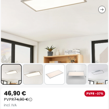
imágenes
Saltar
46,90 €
PVPR -37%
al
PVPR
74,90 €
comienzo
incl. IVA
de