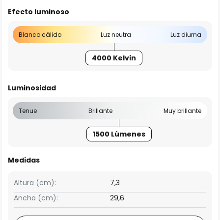
Efecto luminoso
Blanco cálido
Luz neutra
Luz diurna
4000 Kelvin
Luminosidad
Tenue
Brillante
Muy brillante
1500 Lúmenes
Medidas
Altura (cm):
7,3
Ancho (cm):
29,6