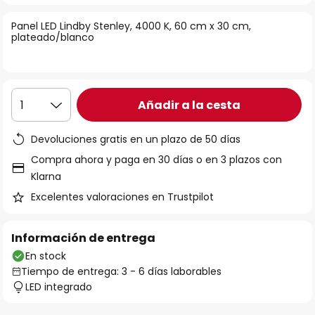
la
Panel LED Lindby Stenley, 4000 K, 60 cm x 30 cm,
galería
plateado/blanco
de
imágenes
Añadir a la cesta
1
Devoluciones gratis en un plazo de 50 días
Compra ahora y paga en 30 días o en 3 plazos con
Klarna
Excelentes valoraciones en Trustpilot
Información de entrega
En stock
Tiempo de entrega: 3 - 6 días laborables
LED integrado