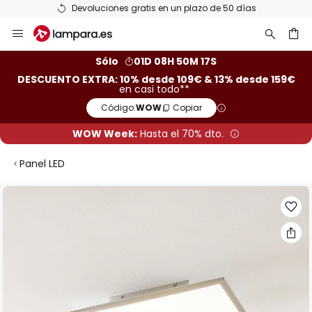
Devoluciones gratis en un plazo de 50 días
Ir
al
contenido
ar
Sólo
01D 08H 50M 16S
DESCUENTO EXTRA: 10% desde 109€ & 13% desde 159€
en casi todo**
Código:
WOW
Copiar
WOW Week:
Hasta el 70% dto.
Panel LED
Saltar
al
final
de
la
galería
de