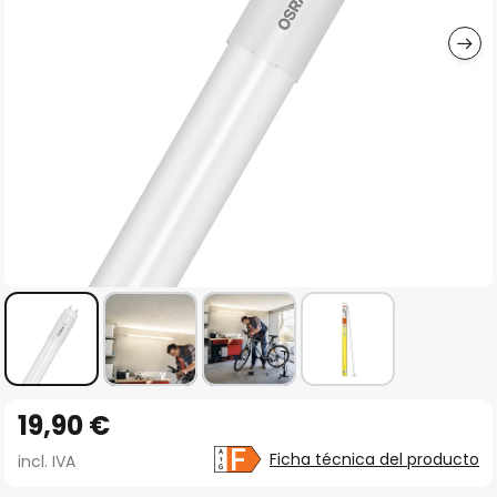
imágenes
Saltar
19,90 €
al
comienzo
Ficha técnica del producto
incl. IVA
de