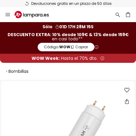
Devoluciones gratis en un plazo de 50 días
Ir
al
contenido
ar
Sólo
01D 17H 28M 14S
DESCUENTO EXTRA: 10% desde 109€ & 13% desde 159€
en casi todo**
Código:
WOW
Copiar
WOW Week:
Hasta el 70% dto.
Bombillas
Saltar
al
final
de
la
galería
de