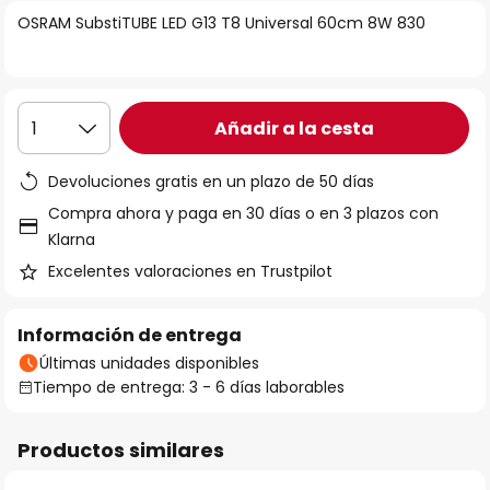
la
OSRAM SubstiTUBE LED G13 T8 Universal 60cm 8W 830
galería
de
imágenes
Añadir a la cesta
1
Devoluciones gratis en un plazo de 50 días
Compra ahora y paga en 30 días o en 3 plazos con
Klarna
Excelentes valoraciones en Trustpilot
Información de entrega
Últimas unidades disponibles
Tiempo de entrega: 3 - 6 días laborables
Productos similares