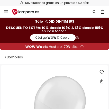
Devoluciones gratis en un plazo de 50 días
Ir
al
contenido
ar
Sólo
01D 01H 11M 17S
DESCUENTO EXTRA: 10% desde 109€ & 13% desde 159€
en casi todo**
Código:
WOW
Copiar
WOW Week:
Hasta el 70% dto.
Bombillas
Saltar
al
final
de
la
galería
de