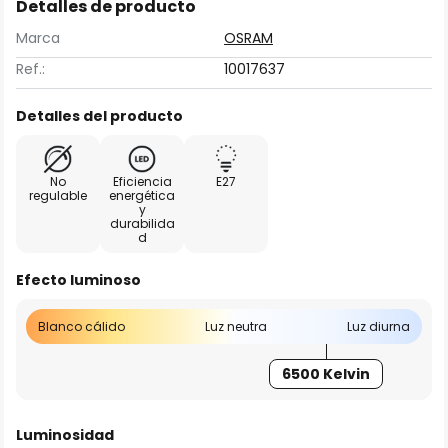
Detalles de producto
Marca
OSRAM
Ref.:
10017637
Detalles del producto
No
Eficiencia
E27
regulable
energética
y
durabilida
d
Efecto luminoso
Blanco cálido
Luz neutra
Luz diurna
6500 Kelvin
Luminosidad