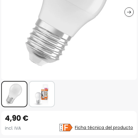
imágenes
Saltar
4,90 €
al
comienzo
Ficha técnica del producto
incl. IVA
de