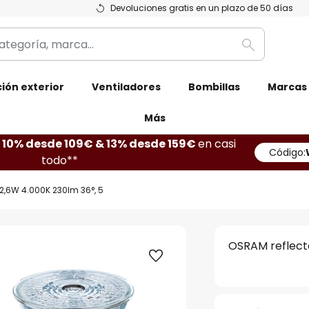
Devoluciones gratis en un plazo de 50 días
Buscar
ión exterior
Ventiladores
Bombillas
Marcas
Más
10% desde 109€ & 13% desde 159€
en casi
Código:
todo**
2,6W 4.000K 230lm 36°, 5
OSRAM reflecto