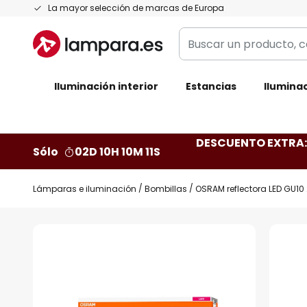
Ir
La mayor selección de marcas de Europa
al
Buscar
contenido
un
producto,
Iluminación interior
categoría,
Estancias
Iluminac
marca...
DESCUENTO EXTRA: 
Sólo
02D 10H 10M 10S
Lámparas e iluminación
Bombillas
OSRAM reflectora LED GU10 
Saltar
al
final
de
la