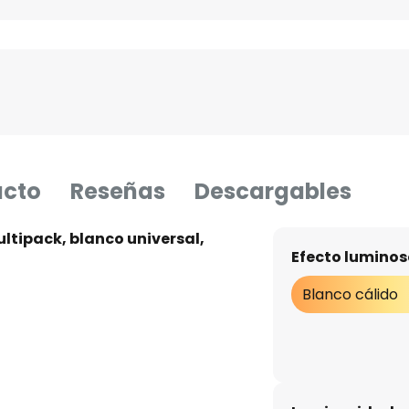
ucto
Reseñas
Descargables
ultipack, blanco universal,
Efecto luminos
Blanco cálido