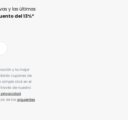
as y las últimas
uento del
13%
*
nación y la mejor
cibirás cupones de
simple click en el
 través de nuestro
e privacidad
.
tos de los
siguientes