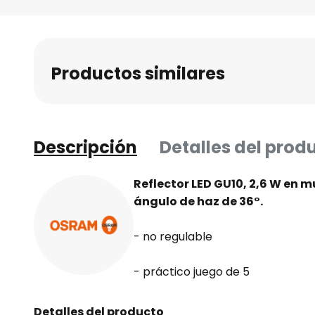
Saltar
al
comienzo
de
Productos similares
la
galería
de
imágenes
Descripción
Detalles del prod
Reflector LED GU10, 2,6 W en m
ángulo de haz de 36°.
- no regulable
- práctico juego de 5
Detalles del producto