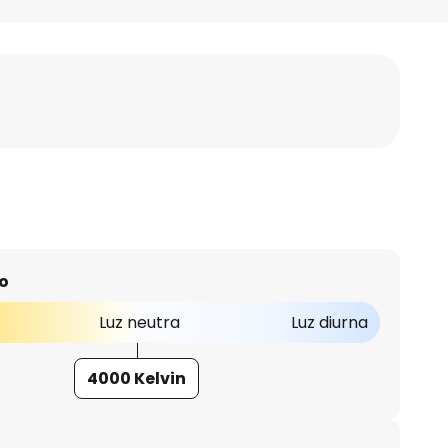
o
Luz neutra
Luz diurna
4000 Kelvin