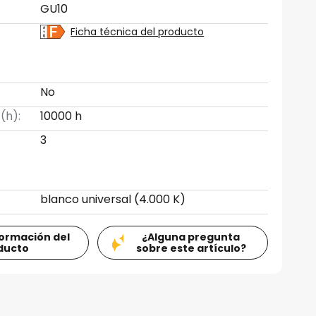
GU10
Ficha técnica del producto
No
 (h):
10000 h
3
blanco universal (4.000 K)
formación del
¿Alguna pregunta
ducto
sobre este artículo?