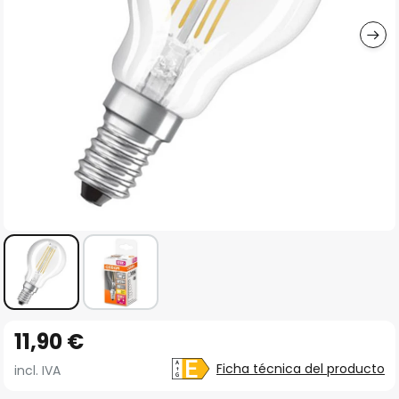
imágenes
Saltar
11,90 €
al
comienzo
Ficha técnica del producto
incl. IVA
de