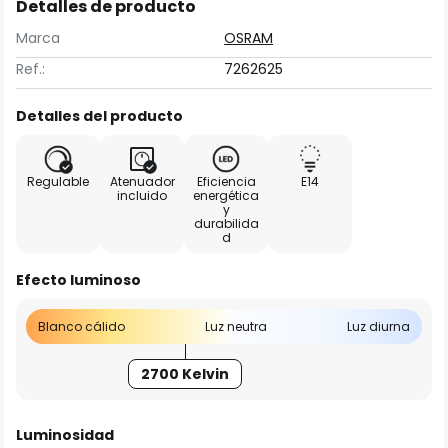
Detalles de producto
Marca
OSRAM
Ref.:
7262625
Detalles del producto
Regulable
Atenuador
Eficiencia
E14
incluido
energética
y
durabilida
d
Efecto luminoso
Blanco cálido
Luz neutra
Luz diurna
2700 Kelvin
Luminosidad