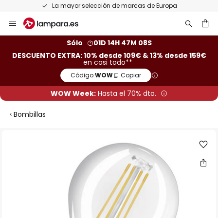
La mayor selección de marcas de Europa
Ir
al
contenido
ar
Sólo
01D 14H 47M 07S
DESCUENTO EXTRA: 10% desde 109€ & 13% desde 159€
en casi todo**
Código:
WOW
Copiar
WOW Week:
Hasta el 70% dto.
Bombillas
Saltar
al
final
de
la
galería
de