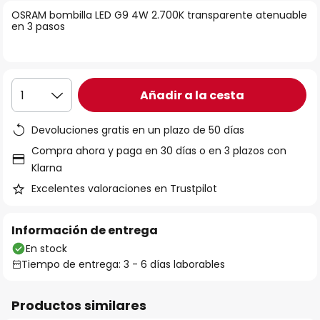
la
OSRAM bombilla LED G9 4W 2.700K transparente atenuable
en 3 pasos
galería
de
imágenes
Añadir a la cesta
1
Devoluciones gratis en un plazo de 50 días
Compra ahora y paga en 30 días o en 3 plazos con
Klarna
Excelentes valoraciones en Trustpilot
Información de entrega
En stock
Tiempo de entrega: 3 - 6 días laborables
Productos similares