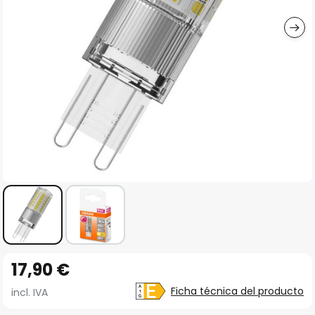
imágenes
Saltar
17,90 €
al
comienzo
Ficha técnica del producto
incl. IVA
de