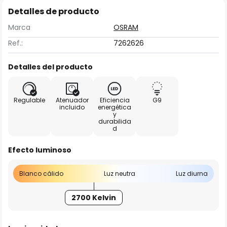
Detalles de producto
Marca
OSRAM
Ref.:
7262626
Detalles del producto
Regulable
Atenuador
Eficiencia
G9
incluido
energética
y
durabilida
d
Efecto luminoso
Blanco cálido
Luz neutra
Luz diurna
2700 Kelvin