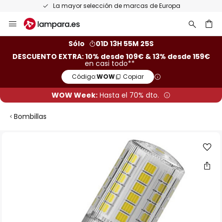
La mayor selección de marcas de Europa
Ir
al
contenido
ar
Sólo
01D 13H 55M 24S
DESCUENTO EXTRA: 10% desde 109€ & 13% desde 159€
en casi todo**
Código:
WOW
Copiar
WOW Week:
Hasta el 70% dto.
Bombillas
Saltar
al
final
de
la
galería
de