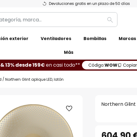
Devoluciones gratis en un plazo de 50 días
Buscar
ión exterior
Ventiladores
Bombillas
Marcas
Más
 & 13% desde 159€
en casi todo**
Código:
WOW
Copiar
d
Northern Glint aplique LED, latón
Northern Glint 
604,90 