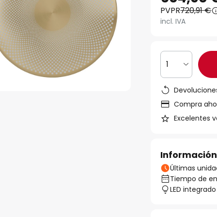
PVPR
720,91 €
incl. IVA
1
Devoluciones
Compra ahora
Excelentes v
Información
Últimas unida
Tiempo de ent
LED integrado