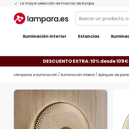
Ir
La mayor selección de marcas de Europa
al
Buscar
contenido
un
producto,
Iluminación interior
categoría,
Estancias
Iluminac
marca...
DESCUENTO EXTRA: 10% desde 109€
Lámparas e iluminación
Iluminación interior
Apliques de pare
Saltar
al
final
de
la
galería