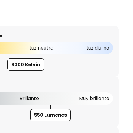
o
Luz neutra
Luz diurna
3000 Kelvin
Brillante
Muy brillante
550 Lúmenes