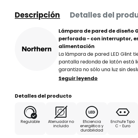
Descripción
Detalles del prod
Lámpara de pared de diseño Gl
perforada - con interruptor, e
alimentación
La lámpara de pared LED Glint ti
pantalla redonda de latón está 
garantiza no sólo una luz sin de
interesante juego de luces y som
Seguir leyendo
también es especial de Glint es 
una toma de corriente (incluido e
Detalles del producto
enchufe y el interruptor del cab
través de una conexión de pared
regulables y pueden ser atenuado
Regulable
Atenuador no
Eficiencia
Enchufe Tipo
pared si está conectado a la par
incluido
energética y
C - Euro
durabilidad
El diseñador sueco Felix Isidorsso