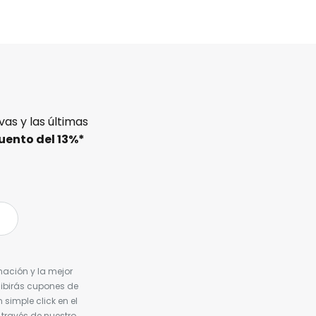
as y las últimas
uento del
13%
*
nación y la mejor
cibirás cupones de
simple click en el
 través de nuestro