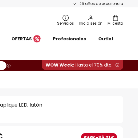
25 años de experiencia
Servicios
Inicia sesión
Mi cesta
OFERTAS
Profesionales
Outlet
WOW Week:
Hasta el 70% dto.
aplique LED, latón
€
PVPR -116,01 €