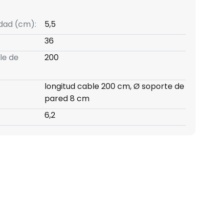
idad (cm):
5,5
36
le de
200
longitud cable 200 cm, Ø soporte de
pared 8 cm
6,2