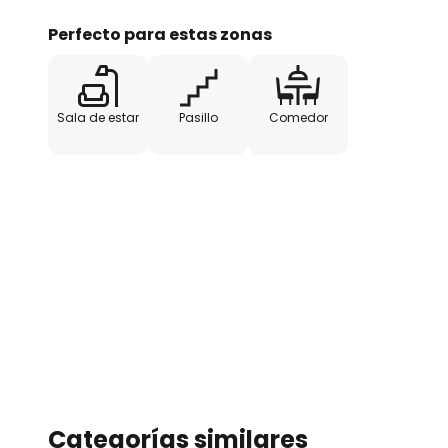
fabricante noruego de iluminació
Northern representa el típico di
Perfecto para estas zonas
combina la belleza con la funcio
Sala de estar
Pasillo
Comedor
Categorías similares