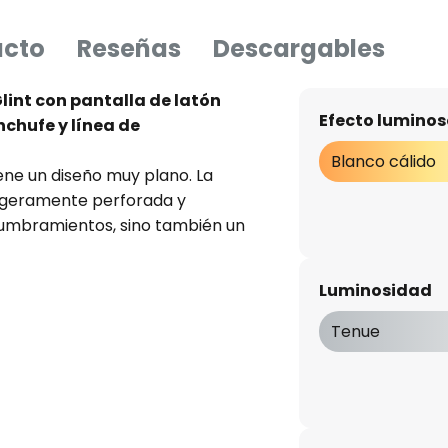
ucto
Reseñas
Descargables
int con pantalla de latón
Efecto luminos
nchufe y línea de
Blanco cálido
ene un diseño muy plano. La
ligeramente perforada y
slumbramientos, sino también un
bras en la habitación. Lo que
que puede funcionar a través de
Luminosidad
l cable de alimentación, el
le intermedio), así como a
Tenue
. Los LEDs son básicamente
s a través del interruptor de
ed.
n diseñó Glint para el