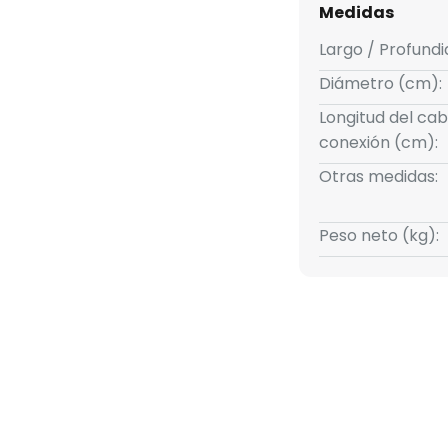
n y mobiliario Northern.
Medidas
seño escandinavo: purista y que
Largo / Profund
nalidad.
Diámetro (cm):
Longitud del cab
conexión (cm):
Otras medidas:
Peso neto (kg):