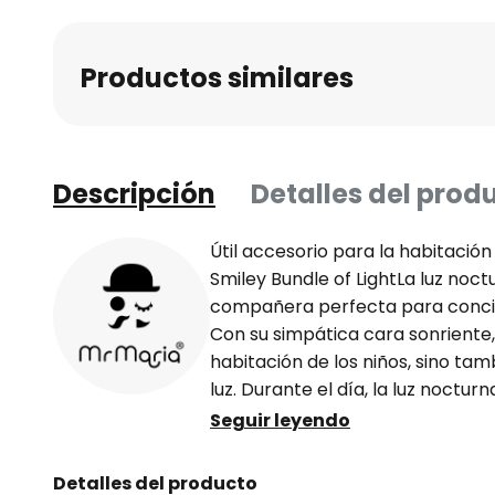
Productos similares
Descripción
Detalles del prod
Útil accesorio para la habitación 
Smiley Bundle of LightLa luz noct
compañera perfecta para concili
Con su simpática cara sonriente, 
habitación de los niños, sino ta
luz. Durante el día, la luz noctu
decorativo y da a la habitación 
Seguir leyendo
característica especial de esta 
automático después de 15 minuto
Detalles del producto