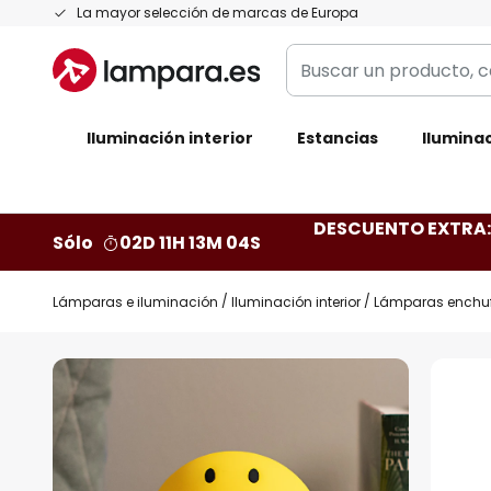
Ir
La mayor selección de marcas de Europa
al
Buscar
contenido
un
producto,
Iluminación interior
categoría,
Estancias
Iluminac
marca...
DESCUENTO EXTRA: 
Sólo
02D 11H 13M 03S
Lámparas e iluminación
Iluminación interior
Lámparas enchuf
Saltar
al
final
de
la