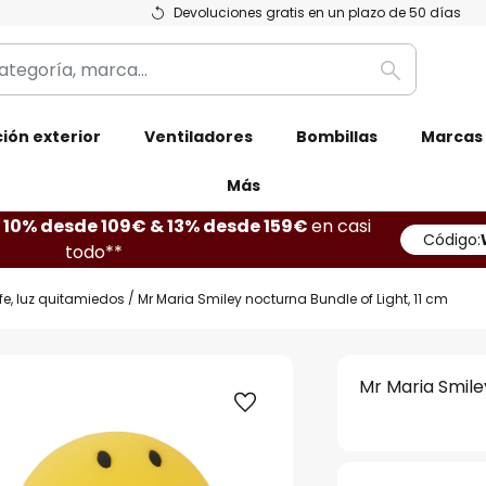
Devoluciones gratis en un plazo de 50 días
Buscar
ión exterior
Ventiladores
Bombillas
Marcas
Más
10% desde 109€ & 13% desde 159€
en casi
Código:
todo**
e, luz quitamiedos
Mr Maria Smiley nocturna Bundle of Light, 11 cm
Mr Maria Smile