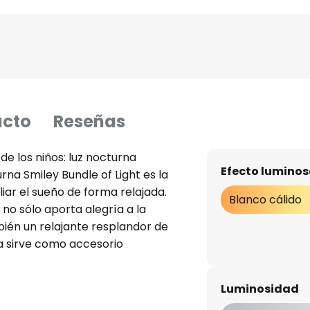
ucto
Reseñas
de los niños: luz nocturna
Efecto luminos
urna Smiley Bundle of Light es la
ar el sueño de forma relajada.
Blanco cálido
no sólo aporta alegría a la
mbién un relajante resplandor de
rna sirve como accesorio
un ambiente alegre. La
luz nocturna es el apagado
Luminosidad
s.Gracias al funcionamiento