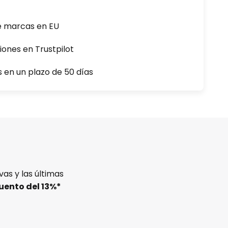
e marcas en EU
iones en Trustpilot
s en un plazo de 50 días
as y las últimas
uento del
13%
*