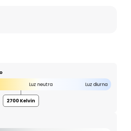
o
Luz neutra
Luz diurna
2700 Kelvin