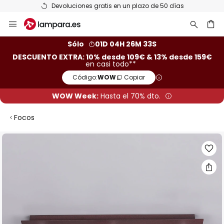
Devoluciones gratis en un plazo de 50 días
Ir
al
contenido
ar
Sólo
01D 04H 26M 33S
DESCUENTO EXTRA: 10% desde 109€ & 13% desde 159€
en casi todo**
Código:
WOW
Copiar
WOW Week:
Hasta el 70% dto.
Focos
Saltar
al
final
de
la
galería
de