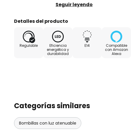
control también se puede re
Seguir leyendo
voz.
Detalles del producto
La bombilla también se puede co
LUUMR. Está disponible tanto pa
se puede descargar fácilmente 
Regulable
Eficiencia
E14
Compatible
https://play.google.com/store/
energética y
con Amazon
durabilidad
Alexa
id=luumr.app&hl=en_US o
https://apps.apple.com/es/app
Categorías similares
Bombillas con luz atenuable