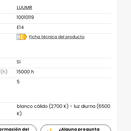
LUUMR
10010119
E14
Ficha técnica del producto
Sí
 (h):
15000 h
5
blanco cálido (2700 K) - luz diurna (6500
K)
formación del
¿Alguna pregunta