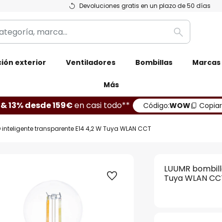
Devoluciones gratis en un plazo de 50 días
Buscar
ión exterior
Ventiladores
Bombillas
Marcas
Más
 & 13% desde 159€
en casi todo**
Código:
WOW
Copiar
 inteligente transparente E14 4,2 W Tuya WLAN CCT
LUUMR bombilla
Tuya WLAN CC