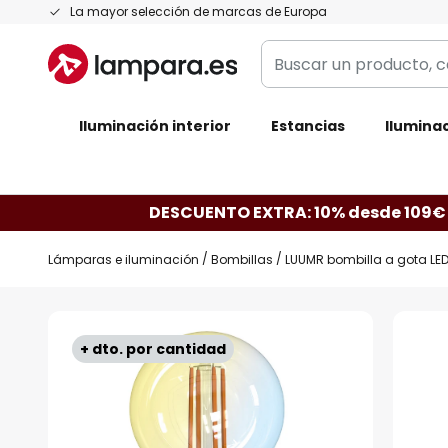
Ir
La mayor selección de marcas de Europa
al
Buscar
contenido
un
producto,
Iluminación interior
categoría,
Estancias
Iluminac
marca...
DESCUENTO EXTRA: 10% desde 109€
Lámparas e iluminación
Bombillas
LUUMR bombilla a gota LED
Saltar
al
+ dto. por cantidad
final
de
la
galería