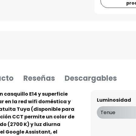
pro
ucto
Reseñas
Descargables
 casquillo E14 y superficie
Luminosidad
r en la red wifi doméstica y
ratuita Tuya (disponible para
Tenue
nción CCT permite un color de
ido (2700 K) y luz diurna
l Google Assistant, el