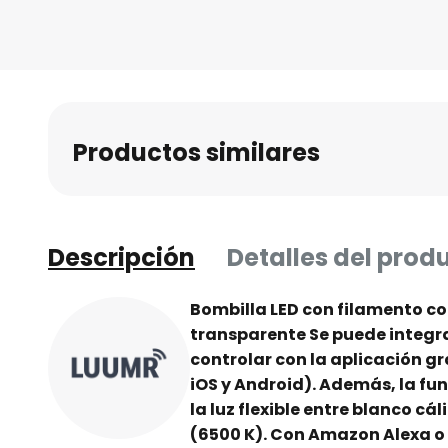
al
comienzo
de
la
galería
de
Productos similares
imágenes
Descripción
Detalles del prod
Bombilla LED con filamento con
transparente Se puede integra
controlar con la aplicación g
iOS y Android). Además, la fu
la luz flexible entre blanco cál
(6500 K). Con Amazon Alexa o e