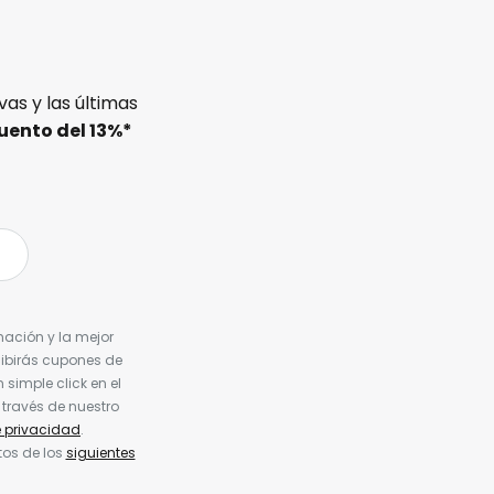
as y las últimas
uento del
13%
*
nación y la mejor
cibirás cupones de
simple click en el
 través de nuestro
e privacidad
.
tos de los
siguientes