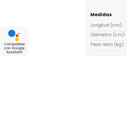
alizar mediante comandos de
Medidas
ntrolar con la aplicación
Longitud (cm):
ra Android como para Apple y
Diámetro (cm):
en
Peso neto (kg):
Compatible
apps/details?
con Google
Assistant
/luumr/id6470302637.