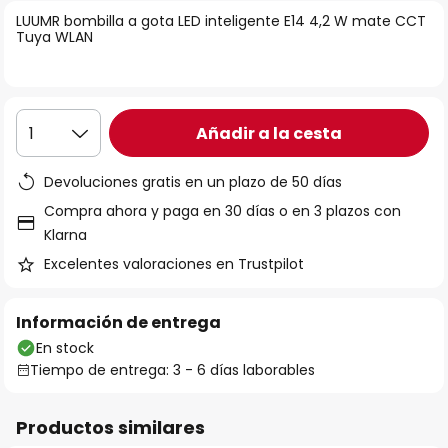
la
LUUMR bombilla a gota LED inteligente E14 4,2 W mate CCT
Tuya WLAN
galería
de
imágenes
Añadir a la cesta
1
Devoluciones gratis en un plazo de 50 días
Compra ahora y paga en 30 días o en 3 plazos con
Klarna
Excelentes valoraciones en Trustpilot
Información de entrega
En stock
Tiempo de entrega: 3 - 6 días laborables
Productos similares