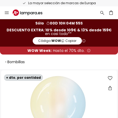
La mayor selección de marcas de Europa
Ir
al
contenido
ar
Sólo
00D 10H 04M 54S
DESCUENTO EXTRA: 10% desde 109€ & 13% desde 159€
en casi todo**
Código:
WOW
Copiar
WOW Week:
Hasta el 70% dto.
Bombillas
Saltar
+ dto. por cantidad
al
final
de
la
galería
de