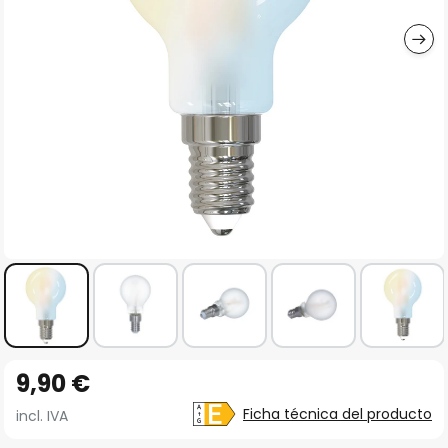
imágenes
Saltar
9,90 €
al
comienzo
Ficha técnica del producto
incl. IVA
de