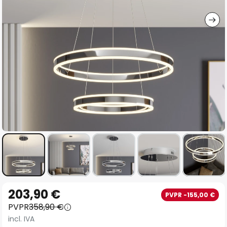
imágenes
Saltar
203,90 €
PVPR -155,00 €
al
PVPR
358,90 €
comienzo
incl. IVA
de