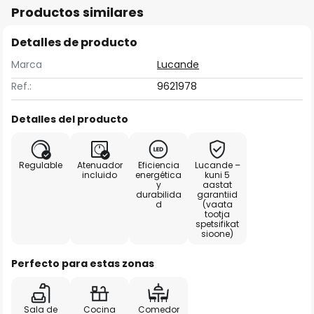
Productos similares
Detalles de producto
Marca
Lucande
Ref.:
9621978
Detalles del producto
Regulable
Atenuador
Eficiencia
Lucande –
incluido
energética
kuni 5
y
aastat
durabilida
garantiid
d
(vaata
tootja
spetsifikat
sioone)
Perfecto para estas zonas
Sala de
Cocina
Comedor