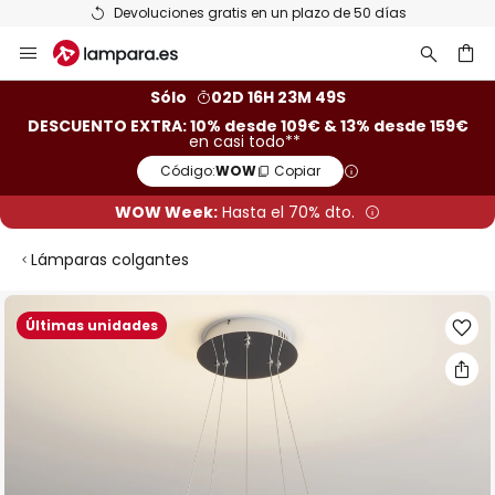
Devoluciones gratis en un plazo de 50 días
Ir
al
contenido
ar
Sólo
02D 16H 23M 49S
DESCUENTO EXTRA: 10% desde 109€ & 13% desde 159€
en casi todo**
Código:
WOW
Copiar
WOW Week:
Hasta el 70% dto.
Lámparas colgantes
Saltar
Últimas unidades
al
final
de
la
galería
de