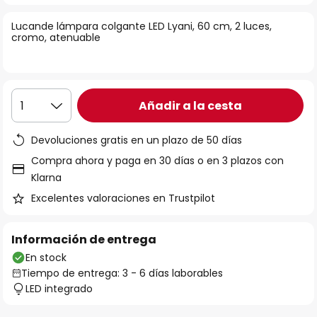
la
Lucande lámpara colgante LED Lyani, 60 cm, 2 luces,
galería
cromo, atenuable
de
imágenes
Añadir a la cesta
1
Devoluciones gratis en un plazo de 50 días
Compra ahora y paga en 30 días o en 3 plazos con
Klarna
Excelentes valoraciones en Trustpilot
Información de entrega
En stock
Tiempo de entrega: 3 - 6 días laborables
LED integrado