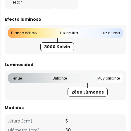
estar
Efecto luminoso
Blanco cálido
Luz neutra
Luz diurna
3000 Kelvin
Luminosidad
Tenue
Brillante
Muy brillante
2800 Lúmenes
Medidas
Altura (cm):
5
Diámetro (cm):
60