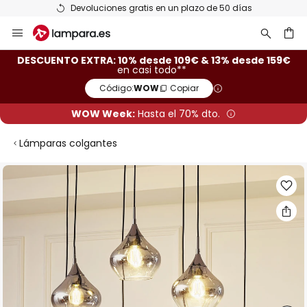
Devoluciones gratis en un plazo de 50 días
Ir
al
contenido
ar
DESCUENTO EXTRA: 10% desde 109€ & 13% desde 159€
en casi todo**
Código:
WOW
Copiar
WOW Week:
Hasta el 70% dto.
Lámparas colgantes
Saltar
al
final
de
la
galería
de
imágenes