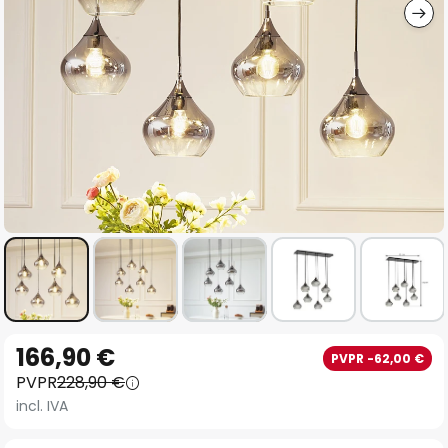
Saltar
166,90 €
PVPR -62,00 €
al
PVPR
228,90 €
comienzo
incl. IVA
de
la