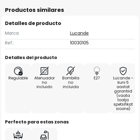
Productos similares
Detalles de producto
Marca
Lucande
Ref.:
10030105
Detalles del producto
Regulable
Atenuador
Bombilla
E27
Lucande –
no
no
kuni 5
incluido
incluida
aastat
garantiid
(vaata
tootja
spetsifikat
sioone)
Perfecto para estas zonas